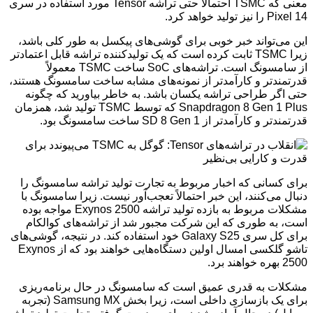
معنی که TSMC احتمالاً حتی تراشه Tensor مورد استفاده در سری
Pixel 14 را نیز تولید خواهد کرد.
این می‌تواند خبر خوبی برای گوشی‌های پیکسل به طور کلی باشد،
زیرا TSMC ثابت کرده است که یک تولیدکننده تراشه قابل اعتمادتر
از سامسونگ است. تراشه‌های SoC ساخت TSMC معمولاً
قدرتمندتر و کارآمدتر از نمونه‌های مشابه ساخت سامسونگ هستند،
حتی اگر طراحی تراشه یکسان باشد. به خاطر بیاورید که چگونه
Snapdragon 8 Gen 1 Plus که توسط TSMC تولید شد، همزمان
قدرتمندتر و کارآمدتر از SD 8 Gen 1 ساخت سامسونگ بود.
برای کسانی که اخبار مربوط به تجارت تولید تراشه سامسونگ را
دنبال می‌کنند، این خبر احتمالاً تعجب‌آور نیست. زیرا سامسونگ با
مشکلات مربوط به بازده تولید تراشه Exynos 2500 مواجه بوده
است، به طوری که این شرکت مجبور شد از تراشه‌های کوالکام
برای کل سری Galaxy S25 خود استفاده کند. در نتیجه، گوشی‌های
تاشو گلکسی امسال اولین دستگاه‌هایی خواهند بود که از Exynos
2500 بهره خواهند برد.
مشکلات به قدری عمیق است که سامسونگ در حال برنامه‌ریزی
برای یک بازسازی داخلی است، زیرا بخش Samsung MX (تجربه