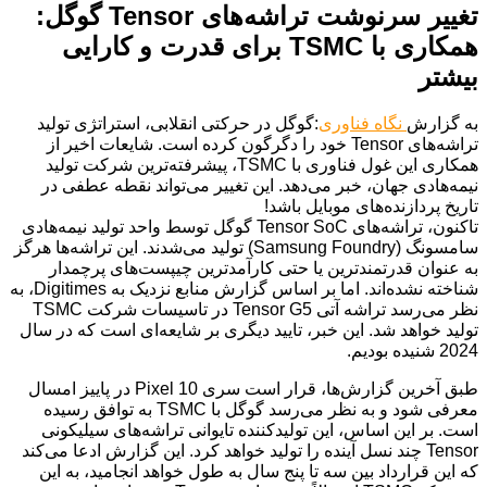
تغییر سرنوشت تراشه‌های Tensor گوگل:
همکاری با TSMC برای قدرت و کارایی
بیشتر
به گزارش
نگاه فناوری
:گوگل در حرکتی انقلابی، استراتژی تولید
تراشه‌های Tensor خود را دگرگون کرده است. شایعات اخیر از
همکاری این غول فناوری با TSMC، پیشرفته‌ترین شرکت تولید
نیمه‌هادی جهان، خبر می‌دهد. این تغییر می‌تواند نقطه عطفی در
تاریخ پردازنده‌های موبایل باشد!
تاکنون، تراشه‌های Tensor SoC گوگل توسط واحد تولید نیمه‌هادی
سامسونگ (Samsung Foundry) تولید می‌شدند. این تراشه‌ها هرگز
به عنوان قدرتمندترین یا حتی کارآمدترین چیپست‌های پرچمدار
شناخته نشده‌اند. اما بر اساس گزارش منابع نزدیک به Digitimes، به
نظر می‌رسد تراشه آتی Tensor G5 در تاسیسات شرکت TSMC
تولید خواهد شد. این خبر، تایید دیگری بر شایعه‌ای است که در سال
2024 شنیده بودیم.
طبق آخرین گزارش‌ها، قرار است سری Pixel 10 در پاییز امسال
معرفی شود و به نظر می‌رسد گوگل با TSMC به توافق رسیده
است. بر این اساس، این تولیدکننده تایوانی تراشه‌های سیلیکونی
Tensor چند نسل آینده را تولید خواهد کرد. این گزارش ادعا می‌کند
که این قرارداد بین سه تا پنج سال به طول خواهد انجامید، به این