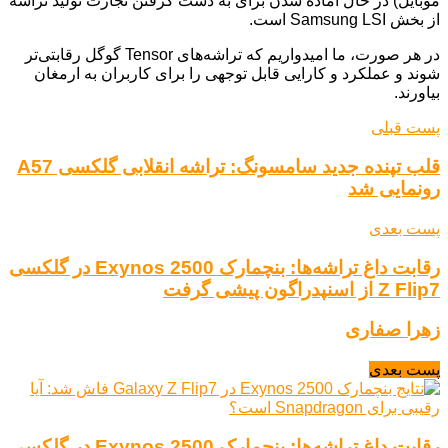
موبایل) در حال آماده شدن برای به دست گرفتن تجارت تولید تراشه
از بخش Samsung LSI است.
در هر صورت، ما امیدواریم که تراشه‌های Tensor گوگل رقابتی‌تر
شوند و عملکرد و کارایی قابل توجهی را برای کاربران به ارمغان
بیاورند.
پست قبلی
قلب تپنده جدید سامسونگ: تراشه انقلابی گلکسی A57
رونمایی شد
پست بعدی
رقابت داغ تراشه‌ها: بنچمارک Exynos 2500 در گلکسی
Z Flip7 از اسنپدراگون پیشی گرفت
زهرا صفاری
پست بعدی
رقابت داغ تراشه‌ها: بنچمارک Exynos 2500 در گلکسی