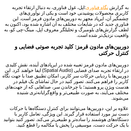
به گزارش
نگاه فناوری
:اپل، غول فناوری، به دنبال ارتقاء تجربه
کاربری محصولات پوشیدنی خود است و یکی از نوآوری‌های
چشمگیر آن، ایرپاد مجهز به دوربین‌های مادون قرمز است. این
فناوری جدید که در شایعات مختلف به آن اشاره شده بود، اکنون به
لطف گزارش‌های بلومبرگ و تحلیلگر معروف اپل، مینگ-چی کو، به
واقعیت نزدیک‌تر شده است.
دوربین‌های مادون قرمز: کلید تجربه صوتی فضایی و
کنترل حرکتی
دوربین‌های مادون قرمز تعبیه شده در ایرپادهای آینده، نقش کلیدی
در ارتقاء تجربه صدای فضایی (Spatial Audio) ایفا خواهند کرد. این
دوربین‌ها با ردیابی حرکات سر کاربر، امکان تطبیق صدا با جهت نگاه
کاربر را فراهم می‌کنند. تصور کنید در حال تماشای یک فیلم در
هدست ویژن پرو هستید؛ با چرخاندن سر، صداهایی که از جهت‌های
مختلف می‌آیند، به صورت طبیعی‌تر و واقع‌گرایانه‌تری شنیده
می‌شوند.
علاوه بر این، دوربین‌ها می‌توانند برای کنترل دستگاه‌ها با حرکات
دست نیز مورد استفاده قرار گیرند. این ویژگی، تعامل کاربر با
دستگاه‌های هوشمند را ساده‌تر و طبیعی‌تر می‌کند. تصور کنید بتوانید
با یک حرکت دست، موسیقی را پخش یا مکالمه را قطع کنید.