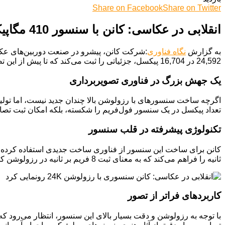
Share on Facebook
Share on Twitter
انقلابی در عکاسی: کانن با سنسور 410 مگاپیکسلی مرزهای تصویربرداری را جابه‌جا کرد
به گزارش
نگاه فناوری
24,592 در 16,704 پیکسل، جزئیاتی را ثبت می‌کند که تا پیش از این تصور آن دشوار بود.
یک جهش بزرگ در فناوری تصویربرداری
تعداد پیکسل در یک سنسور فول‌فریم را شکسته، بلکه امکان ثبت تصاویری با کیفیت 24K را فراهم کرده است. تصور کنید تصویری با این رزولوشن، 12 برابر وضوح 8K و 8
تکنولوژی پیشرفته در قلب سنسور
ثانیه را فراهم می‌کند که به معنای ثبت 8 فریم بر ثانیه در رزولوشن کامل است. همچنین، قابلیت تجمیع نور 4 پیکسل به صورت همزمان، عملکرد سنسور را در شرایط کم نور بهبود بخشیده است.
کاربردهای فراتر از تصور
با توجه به رزولوشن و دقت بسیار بالای این سنسور، انتظار می‌رود ک