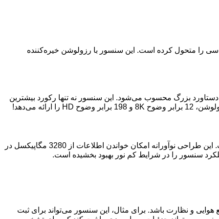
ی، با معرفی سنسور CMOS فول‌فریم 410 مگاپیکسلی، دنیای عکاسی را متحول کرده است. این سنسور با رزولوشن خیره‌کننده
چندان جدید نیست، اما تولید سنسوری با این اندازه و رزولوشن در فرم فاکتور 35 میلی‌متری، یک دستاورد بزرگ محسوب می‌شود. این سنسور نه تنها رکورد بیشترین
کانن برای ساخت این سنسور از فناوری ساخت جدیدی استفاده کرده است که در آن لایه پیکسل‌ها با لایه پردازش سیگنال‌ها ادغام شده است. این طراحی نوآورانه امکان خواندن اطلاعات از 3280 مگاپیکسل در
هوایی و نظارت باشد. برای مثال، این سنسور می‌تواند برای ثبت