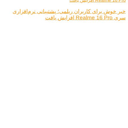
خبر خوش برای کاربران ریلمی؛ پشتیبانی نرم‌افزاری
سری Realme 16 Pro افزایش یافت
درباره ما
تبلیغات
قوانین و مقررات
تماس با ما
کلیه حقوق محفوظ است.
نتیجه ای وجود ندارد
مشاهده همه نتیجه ها
خانه
اخبار فناوری
اخبار خودرو
علم و دانش
اقتصاد دیجیتال
کلیه حقوق محفوظ است.