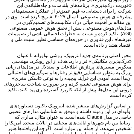
«فوریت درک‌پذیری»، برنامه‌های بلندمدت و جاه‌طلبانه‌ی این
شرکت را برای دستیابی به فهم عمیق‌تر از عملکرد سیستم‌های
پیشرفته‌ی هوش مصنوعی تا سال ۲۰۲۷ تشریح کرده است. وی در
این مقاله بر اهمیت حیاتی درک مکانیسم‌های تصمیم‌گیری در
مدل‌های هوش مصنوعی، پیش از تحقق هوش عمومی مصنوعی
(AGI)، تأکید کرده و نسبت به خطرات احتمالی ناشی از تصمیمات
غیرشفاف این فناوری در حوزه‌های حساسی نظیر امنیت ملی و
اقتصاد هشدار داده است.
محور اصلی برنامه‌ی جدید انتروپیک، روشی نوآورانه با عنوان
«درک‌پذیری مکانیکی» قرار دارد. هدف از این رویکرد، مهندسی
معکوس مسیرهای پردازش اطلاعات و استدلال در مدل‌های زبانی
بزرگ به منظور شناسایی دقیق‌تر رفتارها و سوگیری‌های احتمالی
آن‌ها است. آمودی این فرآیند پیچیده را به نوعی «اسکن مغزی»
برای هوش مصنوعی تشبیه کرده و بر ضرورت شناخت ساختارهای
درونی این مدل‌ها، پیش از آنکه کاربرد گسترده‌تری پیدا کنند، تأکید
کرده است.
بر اساس گزارش‌های منتشر شده، انتروپیک تاکنون دستاوردهای
اولیه‌ای در این زمینه داشته و موفق به شناسایی مدارهای عصبی
خاصی در مدل Claude شده است. به عنوان مثال، مداری که
ارتباط بین نام شهرها و ایالت‌های مختلف در ایالات متحده آمریکا را
تشخیص می‌دهد، از جمله این موارد است. اگرچه این یافته‌ها هنوز