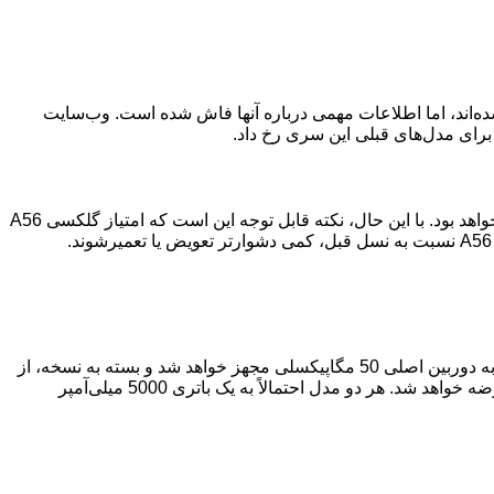
عرفی نشده‌اند، اما اطلاعات مهمی درباره آنها فاش شده است. وب‌سایت
رای مدل‌های قبلی این سری رخ داد.
هر دو گوشی گلکسی A36 و A56 امتیاز تعمیرپذیری 8.4 از 10 را کسب کرده‌اند. این امتیاز نشان می‌دهد که تعمیر این گوشی‌ها نسبتاً آسان خواهد بود. با این حال، نکته قابل توجه این است که امتیاز گلکسی A56
انتظار می‌رود هر دو مدل با نمایشگر 6.6 اینچی AMOLED و طراحی به‌روز شده در ماژول دوربین عرضه شوند. گفته می‌شود گلکسی A36 به دوربین اصلی 50 مگاپیکسلی مجهز خواهد شد و بسته به نسخه، از
یکی از دو چیپست اسنپدراگون 6 نسل 3 یا اسنپدراگون 7s نسل 2 بهره می‌برد. از سوی دیگر، گلکسی A56 با تراشه جدید اگزینوس 1580 عرضه خواهد شد. هر دو مدل احتمالاً به یک باتری 5000 میلی‌آمپر