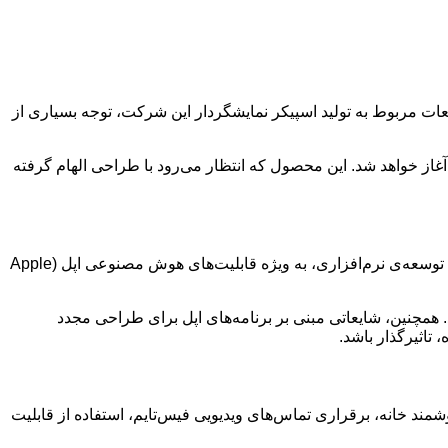
عات مربوط به تولید اسپیکر نمایشگردار این شرکت، توجه بسیاری از
 اساس گفته‌های مینگ-چی کو، تحلیلگر خوش‌سابقه‌ی زنجیره تامین اپل، تولید انبوه این اسپیکر نمایشگردار در سه‌ماهه‌ی سوم سال 2025 آغاز خواهد شد. این محصول که انتظار می‌رود با طراحی الهام گرفته
طبق پیش‌بینی‌های قبلی، قرار بود تولید این اسپیکر نمایشگردار از سه‌ماهه‌ی اول سال 2025 آغاز شود. اما به گفته‌ی کو، مشکلات مربوط به توسعه‌ی نرم‌افزاری، به ویژه قابلیت‌های هوش مصنوعی اپل (Apple
ل قصد دارد رابط کاربری این دستگاه را با به‌روزرسانی‌های نرم‌افزاری آینده، از جمله iOS 19، هماهنگ کند. همچنین، شایعاتی مبنی بر برنامه‌های اپل برای طراحی مجدد
شد. این دستگاه قابلیت‌هایی مانند کنترل لوازم هوشمند خانه، برقراری تماس‌های ویدیویی فیس‌تایم، استفاده از قابلیت