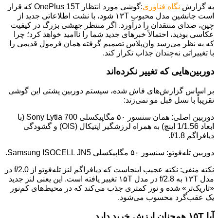
به گزارش
نگاه فناوری
:گوشی مورد انتظار OnePlus 15T که قرار
است جانشین مدل محبوب ۱۳T شود، با نشت اطلاعاتی جدید از
چین، صدای منتقدان را درآورد. اگر منتظر جهشی بزرگ در کیفیت
عکاسی بودید، احتمالاً خبرهای جدید شما را ناامید خواهد کرد؛ چرا
که به نظر می‌رسد وان‌پلاس تصمیم گرفته همان فرمول قدیمی را
با تغییراتی نه‌چندان جذاب تکرار کند.
دوربین‌هایی که تغییر نکرده‌اند
بر اساس گزارش‌های فاش شده، سیستم دوربین پشتی این گوشی
تقریباً با نسل قبل مو نمی‌زند:
دوربین اصلی: همان سنسور ۵۰ مگاپیکسلی Sony Lytia 700 (با
ابعاد 1/1.56 اینچ) به همراه لرزشگیر اپتیکال (OIS) و گشودگی
دیافراگم f/1.8.
دوربین تله‌فوتو: سنسور ۵۰ مگاپیکسلی Samsung ISOCELL JN5.
نکته منفی: نکته عجیب اینجاست که دیافراگم لنز تله‌فوتو از f/2.0 در
مدل ۱۳T به f/2.8 در مدل ۱۵T تغییر یافته است. این یعنی لنز جدید
«تاریک‌تر» شده و نور کمتری جذب می‌کند که در محیط‌های کم‌نور
یک عقب‌گرد محسوب می‌شود.
آیا ۱۵T همچنان ارزش خرید دارد