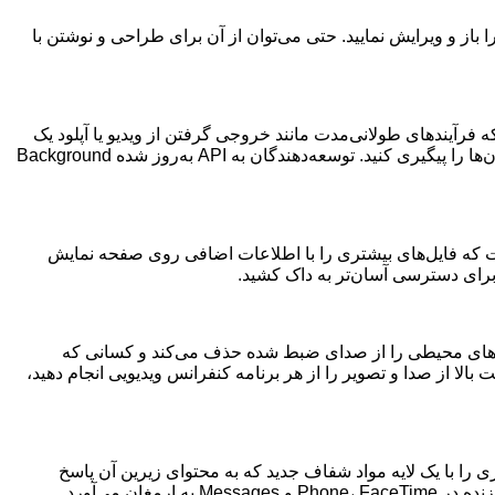
امه Preview از مک نیز با iPadOS 26 به آی‌پد می‌آید. اکنون می‌توانید تمام تصاویر خود را در این برنامه باز کنید و همچنین فایل‌های PDF را باز و ویرایش نمایید. حتی می‌توان از آن برای طراحی و نوشتن با
رت گرفته است. اکنون، برنامه‌هایی که فرآیندهای طولانی‌مدت مانند خروجی گرفتن از ویدیو یا آپلود یک
فایل حجیم را انجام می‌دهند، می‌توانند در Live Activities (فعالیت‌های زنده) ظاهر شوند و به شما امکان می‌دهند هنگام انجام کارهای دیگر، آن‌ها را پیگیری کنید. توسعه‌دهندگان به API به‌روز شده Background
ز شده‌ای است که فایل‌های بیشتری را با اطلاعات اضافی روی صفحه نمایش
 برای دسترسی آسان‌تر به داک کشید.
ی جدید شامل قابلیت انتخاب میکروفون‌های مختلف برای هر برنامه یا حتی وب‌سایت‌های جداگانه است. Voice Isolation نویزهای محیطی را از صدای ضبط شده حذف می‌کند و کسانی که
ه‌مند خواهند شد. Local capture به شما امکان می‌دهد ضبط با کیفیت بالا از صدا و تصویر را از هر برنامه کنفرانس ویدیویی انجام دهید،
 بسیاری از عناصر رابط کاربری را با یک لایه مواد شفاف جدید که به محتوای زیرین آن پاسخ
می‌دهد، انجام می‌دهد. iPadOS 26 همچنین قابلیت‌های هوش مصنوعی بهبود یافته‌ای را با ویژگی‌های جدید Apple Intelligence مانند ترجمه زنده در Phone، FaceTime و Messages به ارمغان می‌آورد.