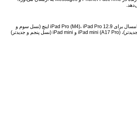
iPadOS 26 از امروز به عنوان نسخه بتا توسعه‌دهندگان و ماه آینده به عنوان نسخه بتا عمومی در دسترس خواهد بود. نسخه نهایی نیز اواخر امسال برای iPad Pro (M4)، iPad Pro 12.9 اینچ (نسل سوم و
جدیدتر)، iPad Pro 11 اینچ (نسل اول و جدیدتر)، iPad Air (M2 و جدیدتر)، iPad Air (نسل سوم و جدیدتر)، iPad (A16)، iPad (نسل هشتم و جدیدتر)، iPad mini (A17 Pro) و iPad mini (نسل پنجم و جدیدتر)