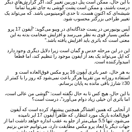
با این حال، ممکن است پنل دوربین تغییر کند، اگر گزارش‌های دیگر
درست باشند، و ممکن است پشت گوشی به جای تقریباً تماماً
شیشه‌ای که اکنون هست، تا حدی آلومینیومی باشد. که می‌تواند یک
تغییر طراحی بزرگتر محسوب شود.
آیس یونیورس در پست جداگانه‌ای در ویبو می‌گوید: “آیفون 17 پرو
مکس بسیار قوی به نظر می‌رسد و افزایش ضخامت بدنه به این
معنی است که باتری باید افزایش یافته باشد.”
این در این مرحله حدس و گمان است زیرا دلایل دیگری وجود دارد
که اپل می‌تواند یک بعد از آیفون موجود را تنظیم کند، اما قطعاً
امیدوارکننده است.
به هر حال، عمر باتری آیفون 16 پرو مکس فوق‌العاده است و
استفاده روزانه من تقریباً هرگز باعث نمی‌شود که روز را با کمتر از
30٪ شارژ باقی مانده به پایان برسانم.
با این حال، هیچ کس تا به حال نگفته است: “گوشی من عالی است،
اما باتری آن خیلی زیاد دوام می‌آورد”، درست است؟
از آنجایی که همین افشاگر همچنین پیشنهاد کرده است که آیفون
فوق‌العاده باریک مورد انتظار، که ظاهراً آیفون 17 ایر نامیده
می‌شود، تنها 5.5 میلی‌متر از جلو به عقب اندازه خواهد داشت اما از
جهات دیگر با ابعاد پرو مکس مطابقت دارد، می‌توانیم حدس بزنیم
که ایر مطمئناً با عمر باتری پرو مکس مطابقت نخواهد داشت،