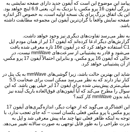
پیامد این موضوع این است که آیفون جدید دارای صفحه نمایشی به
بزرگی آیفون 16 پرو مکس، یا نزدیک به آن، یعنی 6.9 اینچ خواهد بود.
این یک اتفاق بزرگ برای یک نسخه اولیه است، به خصوص اگر اندازه
صفحه نمایش واقعاً با گران‌ترین آیفون این مجموعه مطابقت داشته
باشد.
به نظر می‌رسد تفاوت‌های دیگری نیز وجود خواهد داشت.
گزارش‌های دیگر ادعا کرده‌اند که آیفون 17 ایر از همان مودم اپل
C1 استفاده خواهد کرد که در آیفون 16e تازه معرفی شده یافت
می‌شود و قادر به پشتیبانی از سرعت‌های mmWave نیست، در
حالی که آیفون 16 پرو مکس، و بنابراین احتمالاً آیفون 17 پرو مکس،
از آن پشتیبانی خواهد کرد.
شاید این بهترین حالت باشد، زیرا گوشی‌های mmWave به یک پنل در
کنار نیاز دارند که به نظر می‌رسد ممکن است برای ضخامت 5.5
میلی‌متری پیش‌بینی شده برای آیفون 17 ایر خیلی پهن باشد. که این
سوال را مطرح می‌کند که آیا آیفون‌های فوق‌العاده باریک آینده نیز
باید بدون mmWave کار کنند؟
این افشاگری می‌گوید که از جهات دیگر، اندازه‌گیری‌های آیفون 17
پرو مکس با پرو مکس فعلی یکسان است – که جای تعجب ندارد، با
توجه به اینکه ظاهر فعلی تنها چند ماه پیش معرفی شد و اپل به
ندرت طراحی را به طور قابل توجهی به صورت سالانه تغییر می‌دهد.