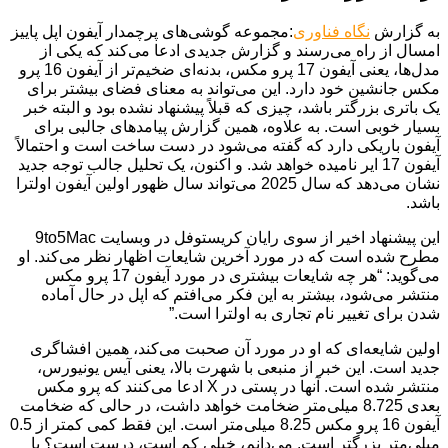
به گزارش
نگاه فناوری
:مجموعه گوشی‌های پرچمدار آیفون اپل پاییز
امسال از راه می‌رسند و گزارش جدیدی ادعا می‌کند که یکی از
مدل‌ها، یعنی آیفون 17 پرو مکس، بدنه‌ای ضخیم‌تر از آیفون 16 پرو
مکس جانشین خود دارد. این می‌تواند به معنای فضای بیشتر برای
یک باتری بزرگتر باشد، چیزی که قبلاً پیشنهاد نشده بود و البته خبر
بسیار خوبی است. به علاوه، همین گزارش پیامدهای جالبی برای
آیفون باریکی دارد که گفته می‌شود در دست ساخت است و احتمالاً
آیفون 17 ایر نامیده خواهد شد. و اکنون، یک تحلیل جالب توجه جدید
نشان می‌دهد که سال 2025 می‌تواند سال ظهور اولین آیفون اولترا
باشد.
این پیشنهاد اخیر از سوی رایان کریستوفل در وبسایت 9to5Mac
مطرح شده است که در مورد آخرین شایعات اظهار نظر می‌کند. او
می‌گوید: “هر چه شایعات بیشتری در مورد آیفون 17 پرو مکس
منتشر می‌شود، بیشتر به این فکر می‌افتم که اپل در حال آماده
شدن برای تغییر نام تجاری به اولترا است.”
اولین شایعه‌ای که او در مورد آن صحبت می‌کند، همین افشاگری
جدید است. این خبر از منبعی با شهرت بالا، یعنی آیس یونیورس،
منتشر شده است. آنها در پستی در X ادعا می‌کنند که پرو مکس
بعدی 8.725 میلی‌متر ضخامت خواهد داشت، در حالی که ضخامت
آیفون 16 پرو مکس 8.25 میلی‌متر است. این فقط کمی کمتر از 0.5
میلی‌متر بزرگتر است. می‌دانم، خیلی کم است، درست است؟ با