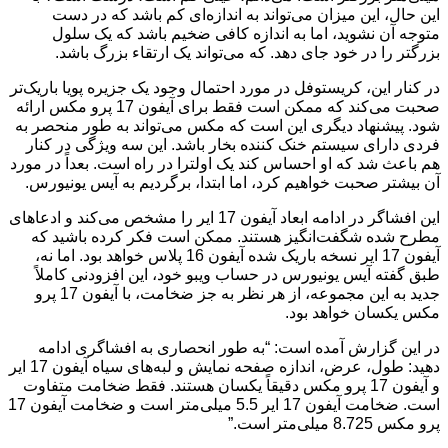
این حال، این میزان می‌تواند به اندازه‌ای کم باشد که در دست
متوجه آن نشوید، اما به اندازه کافی ضخیم باشد که یک سلول
بزرگتر را در خود جای دهد. که می‌تواند یک ارتقاء بزرگ باشد.
در کنار این، کریستوفل در مورد احتمال وجود یک جزیره پویا باریک‌تر
صحبت می‌کند که ممکن است فقط برای آیفون 17 پرو مکس ارائه
شود. پیشنهاد دیگری این است که مکس می‌تواند به طور منحصر به
فردی دارای سیستم خنک کننده بخار باشد. این سه ویژگی در کنار
هم باعث شد که او احساس کند یک اولترا در راه است. بعداً در مورد
آن بیشتر صحبت خواهیم کرد، اما ابتدا، برگردیم به آیس یونیورس.
این افشاگر در ادامه ابعاد آیفون 17 ایر را مشخص می‌کند و ادعاهای
مطرح شده شگفت‌انگیز هستند. ممکن است فکر کرده باشید که
آیفون 17 ایر نسخه باریک شده آیفون 16 پلاس خواهد بود. اما نه،
طبق گفته آیس یونیورس در حساب ویبو خود، این افزودنی کاملاً
جدید به این مجموعه، از هر نظر به جز ضخامت، با آیفون 17 پرو
مکس یکسان خواهد بود.
در این گزارش آمده است: “به طور انحصاری به افشاگری ادامه
دهید: طول، عرض، اندازه صفحه نمایش و لبه‌های سیاه آیفون 17 ایر
و آیفون 17 پرو مکس دقیقاً یکسان هستند. فقط ضخامت متفاوت
است. ضخامت آیفون 17 ایر 5.5 میلی‌متر است و ضخامت آیفون 17
پرو مکس 8.725 میلی‌متر است.”