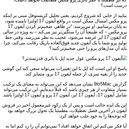
درست است؟
بیایید از جایی که شروع کردیم، یعنی تحلیل کریستوفل مبنی بر اینکه
پرو مکس امسال ممکن است در واقع آیفون 17 اولترا نامیده شود،
به پایان برسانیم. او می‌پرسد: “در ظاهر، ضخیم‌تر کردن آیفون 17
پرو مکس – که طبیعتاً آن را سنگین‌تر نیز می‌کند – به ویژه در سالی
که آیفون 17 ایر عرضه می‌شود، عجیب به نظر می‌رسد. وقتی خط
تولید پرو شما با یک آیفون جدید فوق‌العاده باریک رقابت می‌کند، چرا
باید آن مدل‌های پرو را حتی ضخیم‌تر کنید؟
پاسخ او این است که اپل با این تغییرات می‌تواند سعی کند این گوشی
جدید را از بقیه سری، از جمله آیفون 17 پرو، متمایز کند.
گزارش 9to5Mac نشان می‌دهد که این می‌تواند به معنای یک ترکیب
بسیار متفاوت از هر چیزی باشد که قبلاً دیده‌ایم. این ترکیب می‌تواند
شامل آیفون 17، آیفون 17 ایر، آیفون 17 پرو و آیفون 17 اولترا باشد.
این یک ایده جالب است و پس از یک رکود غیرمعمول اخیر در فروش
آیفون در آخرین فصل تعطیلات، مطمئناً یک تحول بزرگ خواهد بود
که توجه‌ها را به خود جلب خواهد کرد.
آیا فکر می‌کنم این اتفاق خواهد افتاد؟ نمی‌توانم آن را رد کنم اما به