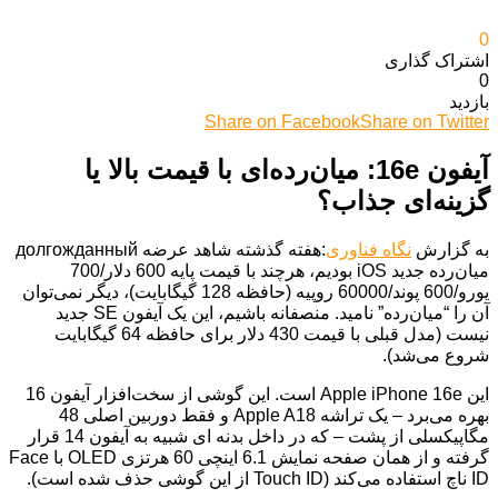
0
اشتراک گذاری‌
0
بازدید
Share on Facebook
Share on Twitter
آیفون 16e: میان‌رده‌ای با قیمت بالا یا
گزینه‌ای جذاب؟
به گزارش
نگاه فناوری
:هفته گذشته شاهد عرضه долгожданный
میان‌رده جدید iOS بودیم، هرچند با قیمت پایه 600 دلار/700
یورو/600 پوند/60000 روپیه (حافظه 128 گیگابایت)، دیگر نمی‌توان
آن را “میان‌رده” نامید. منصفانه باشیم، این یک آیفون SE جدید
نیست (مدل قبلی با قیمت 430 دلار برای حافظه 64 گیگابایت
شروع می‌شد).
این Apple iPhone 16e است. این گوشی از سخت‌افزار آیفون 16
بهره می‌برد – یک تراشه Apple A18 و فقط دوربین اصلی 48
مگاپیکسلی از پشت – که در داخل بدنه ای شبیه به آیفون 14 قرار
گرفته و از همان صفحه نمایش 6.1 اینچی 60 هرتزی OLED با Face
ID ناچ استفاده می‌کند (Touch ID از این گوشی حذف شده است).