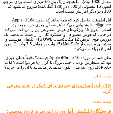
مقابل 1000 نیت)، اما همچنان یک پنل 60 هرتزی است. برای مرجع،
آیفون 16 معمولی از 800 دلار (128 گیگابایت) شروع می‌شود که
100 دلار دیگر افزایش قیمت است.
اپل اطمینان حاصل کرد که همه بدانند که آیفون 16e از Apple
Intelligence پشتیبانی می‌کند (عرضه آن چیزی جز سریع نبوده
است). آیفون 15 ویژگی‌های هوش مصنوعی اپل را دریافت نمی‌کند.
در حالی که هوش مصنوعی و عملکرد کلی را از دست می‌دهید، یک
دوربین فوق عریض 12 مگاپیکسلی، UWB برای تگ‌های هوشمند و
پشتیبانی مناسب از MagSafe (15 وات در مقابل 7.5 وات Qi بدون
آهنربا) دریافت می‌کنید.
نظر شما در مورد Apple iPhone 16e چیست؟ دقیقاً همان چیزی
بود که منتظرش بودید یا خیلی بزرگ یا گران (یا هر دو) است؟ آیا به
جای 16e، روی یک مدل آیفون قدیمی‌تر می‌مانید یا آن را می‌خرید؟
پست قبلی
1X ربات انسان‌نمای جدیدی برای کمک در خانه معرفی
کرد.
پست بعدی
فروشگاه اپلیکیشن آمازون در اندروید به تاریخ پیوست: