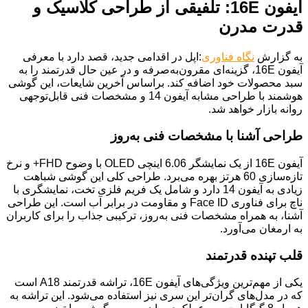
آیفون 16E: تلفیقی از طراحی کلاسیک و
قدرت مدرن
به گزارش
نگاه فناوری
:اپل در اقدامی جدید، قصد دارد با معرفی
آیفون 16E، گزینه‌ای مقرون‌به‌صرفه و در عین حال قدرتمند را به
سبد محصولات خود اضافه کند. براساس آخرین شایعات، این گوشی
هوشمند با طراحی مشابه آیفون 14 و مشخصات فنی قابل‌توجهی
روانه بازار خواهد شد.
طراحی آشنا با مشخصات فنی به‌روز
آیفون 16E از یک نمایشگر 6.06 اینچی OLED با وضوح FHD+ و نرخ
تازه‌سازی 60 هرتز بهره می‌برد. طراحی کلی این گوشی شباهت
زیادی به آیفون 14 دارد و شامل یک فریم فلزی تخت، نمایشگری با
ناچ برای فناوری Face ID و مقاومت در برابر آب است. این طراحی
آشنا، به همراه مشخصات فنی به‌روز، ترکیبی جذاب را برای کاربران
به ارمغان می‌آورد.
قلب تپنده قدرتمند
یکی از مهم‌ترین ویژگی‌های آیفون 16E، تراشه قدرتمند A18 است
که در مدل‌های گران‌تر این سری نیز استفاده می‌شود. این تراشه به