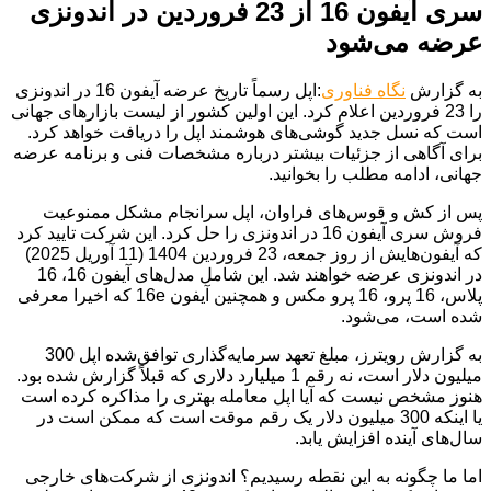
سری آیفون 16 از 23 فروردین در اندونزی
عرضه می‌شود
به گزارش
نگاه فناوری
:اپل رسماً تاریخ عرضه آیفون 16 در اندونزی
را 23 فروردین اعلام کرد. این اولین کشور از لیست بازارهای جهانی
است که نسل جدید گوشی‌های هوشمند اپل را دریافت خواهد کرد.
برای آگاهی از جزئیات بیشتر درباره مشخصات فنی و برنامه عرضه
جهانی، ادامه مطلب را بخوانید.
پس از کش و قوس‌های فراوان، اپل سرانجام مشکل ممنوعیت
فروش سری آیفون 16 در اندونزی را حل کرد. این شرکت تایید کرد
که آیفون‌هایش از روز جمعه، 23 فروردین 1404 (11 آوریل 2025)
در اندونزی عرضه خواهند شد. این شامل مدل‌های آیفون 16، 16
پلاس، 16 پرو، 16 پرو مکس و همچنین آیفون 16e که اخیرا معرفی
شده است، می‌شود.
به گزارش رویترز، مبلغ تعهد سرمایه‌گذاری توافق‌شده اپل 300
میلیون دلار است، نه رقم 1 میلیارد دلاری که قبلاً گزارش شده بود.
هنوز مشخص نیست که آیا اپل معامله بهتری را مذاکره کرده است
یا اینکه 300 میلیون دلار یک رقم موقت است که ممکن است در
سال‌های آینده افزایش یابد.
اما ما چگونه به این نقطه رسیدیم؟ اندونزی از شرکت‌های خارجی