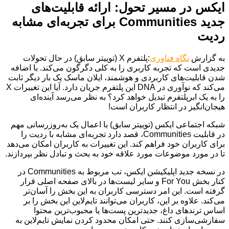
ایکس در مسیر تحول: ارائه قابلیت‌های
جدید Communities برای تجربه‌ای مشابه
ردیت
به گزارش
نگاه فناوری
:پلتفرم X (توییتر سابق) در حال تحولات
جدیدی است که تجربه کاربری را به کلی دگرگون می‌کند. با اضافه
شدن قابلیت‌های کاربردی و هوشمند، ایلان ماسک یک بار دیگر ثابت
می‌کند که نوآوری در DNA این پلتفرم جریان دارد. آیا این تغییرات X
را به یک ابرپلتفرم تبدیل خواهد کرد؟ به نظر می‌رسد آینده‌ای
هیجان‌انگیز در انتظار کاربران است!
شبکه اجتماعی ایکس (توییتر سابق) با اعمال یک به‌روزرسانی مهم
در قابلیت Communities، قصد دارد تجربه‌ای مشابه با ردیت را
برای کاربران خود فراهم کند. این تغییرات به کاربران امکان می‌دهد
تا در مورد موضوعات مورد علاقه خود به بحث و تبادل نظر بپردازند.
در نسخه جدید اپلیکیشن ایکس، تب مربوط به Communities در
کنار بخش For You و سایر لیست‌ها در بالای صفحه اصلی قرار
گرفته است. این امر دسترسی کاربران به این بخش را آسان‌تر
می‌کند. علاوه بر این، کاربران می‌توانند تایم‌لاین این بخش را بر
اساس ترندهای داغ، جدیدترین پست‌ها یا محبوب‌ترین محتوا
سفارشی‌سازی کنند. حتی امکان محدود کردن نمایش تایم‌لاین به