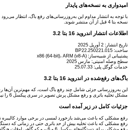
امیدواری به نسخه‌های پایدار
نسخه بتا 4 قبل از آن منتشر شوند.
اطلاعات انتشار اندروید 16 بتا 3.2
تاریخ انتشار: 2 آوریل 2025
ساخت: BP22.250221.015
پشتیبانی از شبیه‌ساز: x86 (64-bit)، ARM (v8-A)
سطح وصله امنیتی: مارس 2025
خدمات گوگل پلی: 25.07.33
باگ‌های رفع‌شده در اندروید 16 بتا 3.2
این به‌روزرسانی جزئی شامل چند رفع باگ است، که مهم‌ترین آن‌ها ر
مشکل تخلیه باتری و رفع مشکل پرش تصویر در سری پیکسل 6 را نیز در این به‌روزرسانی گنجانده است.
جزئیات کامل در زیر آمده است
رفع مشکلی که باعث می‌شد بازخورد لمسی در برخی موارد کالیبره نباشد. (مشکل #392319999
رفع مشکلی که باعث تخلیه بیش از حد باتری حتی در زمانی که دستگاه استف
رفع مشکلی برای دستگاه‌های پیکسل 6 و 6 پرو که گاهی اوقات هنگام گرفتن عکس یا فیلم با دوربین باعث پرش تصویر می‌شد.