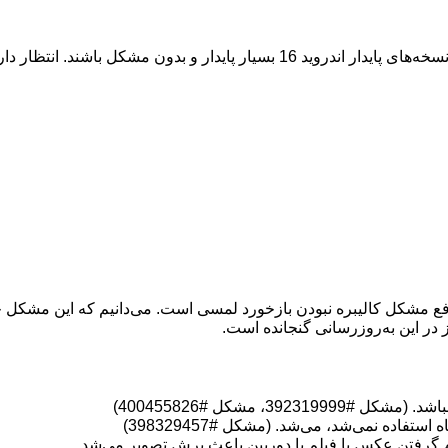
فع مشکل کالیبره نبودن بازخورد لمسی است. می‌دانیم که این مشکل چق
، مشکل #400455826)
اده نمی‌شد، می‌شد. (مشکل #398329457)