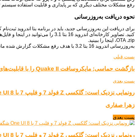
رفع مشکلات مختلف دیگری که بر پایداری و قابلیت استفاده سیستم ت
نحوه دریافت به‌روزرسانی
OTA .zip، اینجا را ببینید.
به‌روزرسانی اندروید 16 بتا 3.2 با هدف رفع مشکلات گزارش شده مانند مشکل بازخورد لمسی و تخلیه باتری منتشر شده است.
پست قبلی
بازگشت حماسی: مایکروسافت Quake II را با قابلیت‌های هوش مصنوعی احیا کرد!
پست بعدی
رونمایی نزدیک است: گلکسی Z فولد 7 و فلیپ 7 با One UI 8 شگفت‌انگیز!
زهرا صفاری
پست بعدی
رونمایی نزدیک است: گلکسی Z فولد 7 و فلیپ 7 با One UI 8 شگفت‌انگیز!