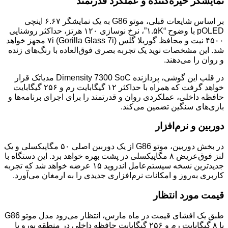
نمایشگر خیره‌کننده و عملکرد قدرتمند
بر اساس شایعات قبلی، موتو G86 به یک نمایشگر ۶.۶۷ اینچی
pOLED با وضوح “۱.۵K”، نرخ نوسازی ۱۲۰ هرتز، حداکثر روشنایی
۴۵۰۰ نیت و محافظ گوریلا گلس ۷i (Gorilla Glass 7i) مجهز خواهد
شد. این مشخصات نوید یک تجربه بصری فوق‌العاده با رنگ‌های زنده
و روان را می‌دهند.
در قلب این گوشی، پردازنده Dimensity 7300 SoC مدیاتک قرار
خواهد گرفت که همراه با حداکثر ۱۲ گیگابایت رم و ۲۵۶ گیگابایت
حافظه داخلی، عملکردی روان و قدرتمند را برای اجرای برنامه‌ها و
بازی‌های سنگین تضمین می‌کند.
دوربین و نرم‌افزار
در بخش دوربین، موتو G86 از یک دوربین اصلی ۵۰ مگاپیکسلی و یک
لنز فوق‌عریض ۸ مگاپیکسلی در پشت بهره خواهد برد. این دستگاه با
جدیدترین نسخه سیستم‌عامل اندروید ۱۵ عرضه خواهد شد که تجربه
کاربری به‌روز و امکانات نرم‌افزاری جدیدی را به ارمغان می‌آورد.
قیمت مورد انتظار
طبق یک افشای قیمت در ماه مارس، انتظار می‌رود مدل موتو G86
با ۸ گیگابایت رم و ۲۵۶ گیگابایت حافظه داخلی در منطقه یورو با