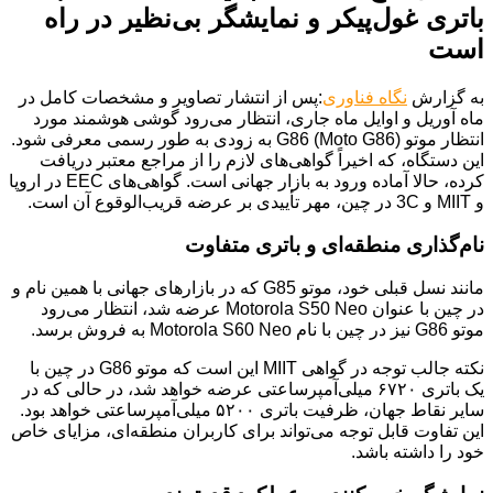
باتری غول‌پیکر و نمایشگر بی‌نظیر در راه
است
به گزارش
نگاه فناوری
:پس از انتشار تصاویر و مشخصات کامل در
ماه آوریل و اوایل ماه جاری، انتظار می‌رود گوشی هوشمند مورد
انتظار موتو G86 (Moto G86) به زودی به طور رسمی معرفی شود.
این دستگاه، که اخیراً گواهی‌های لازم را از مراجع معتبر دریافت
کرده، حالا آماده ورود به بازار جهانی است. گواهی‌های EEC در اروپا
و MIIT و 3C در چین، مهر تأییدی بر عرضه قریب‌الوقوع آن است.
نام‌گذاری منطقه‌ای و باتری متفاوت
مانند نسل قبلی خود، موتو G85 که در بازارهای جهانی با همین نام و
در چین با عنوان Motorola S50 Neo عرضه شد، انتظار می‌رود
موتو G86 نیز در چین با نام Motorola S60 Neo به فروش برسد.
نکته جالب توجه در گواهی MIIT این است که موتو G86 در چین با
یک باتری ۶۷۲۰ میلی‌آمپرساعتی عرضه خواهد شد، در حالی که در
سایر نقاط جهان، ظرفیت باتری ۵۲۰۰ میلی‌آمپرساعتی خواهد بود.
این تفاوت قابل توجه می‌تواند برای کاربران منطقه‌ای، مزایای خاص
خود را داشته باشد.