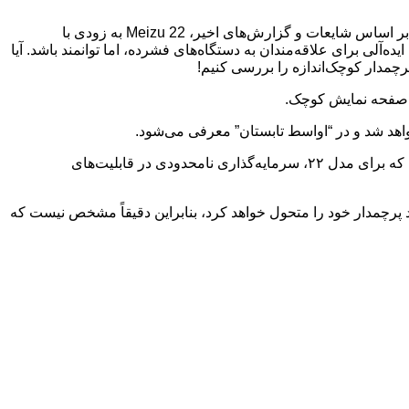
:به نظر می‌رسد شرکت Meizu در حال آماده‌سازی یک گوشی پرچمدار جدید با طراحی جمع‌وجور و کاربرپسند است. بر اساس شایعات و گزارش‌های اخیر، Meizu 22 به زودی با
‌آلی برای علاقه‌مندان به دستگاه‌های فشرده، اما توانمند باشد. آیا
Meizu 22، همانطور که انتظار می‌رود، به قابلیت‌های هوش مصنوعی مجهز خواهد بود و عرض آن ۷۱ میلی‌متر خواهد بود. Meizu اعلام کرده که برای مدل ۲۲، سرمایه‌گذاری نامحدودی در قابلیت‌های
 خواهد شد، اگر نه دو دستگاه. با این حال، Meizu وعده داده است که خط تولید پرچمدار خود را متحول خواهد کرد، بنابراین دقیقاً مشخص نیست که