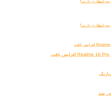
ت
باریک