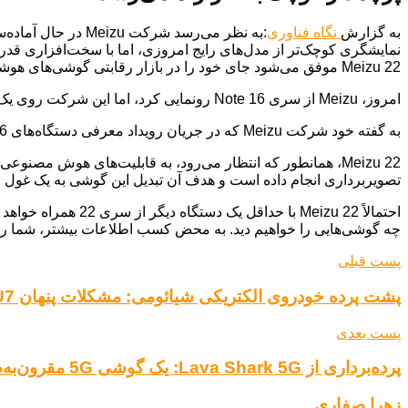
به گزارش
نگاه فناوری
نمایشگری کوچک‌تر از مدل‌های رایج امروزی، اما با سخت‌افزاری قدرتمند
Meizu 22 موفق می‌شود جای خود را در بازار رقابتی گوشی‌های هوشمند باز کند؟ با ادامه این مطلب همراه باشید تا جزئیات بیشتری از این پرچمدار کوچک‌اندازه را بررسی کنیم!
امروز، Meizu از سری Note 16 رونمایی کرد، اما این شرکت روی یک محصول بسیار جذاب‌تر نیز کار می‌کند: یک گوشی هوشمند پرچمدار با صفحه نمایش کوچک.
به گفته خود شرکت Meizu که در جریان رویداد معرفی دستگاه‌های Note 16 به این دستگاه آینده اشاره کرد، این گوشی Meizu 22 نامیده خواهد شد و در “اواسط تابستان” معرفی می‌شود.
تصویربرداری انجام داده است و هدف آن تبدیل این گوشی به یک غول و
چه گوشی‌هایی را خواهیم دید. به محض کسب اطلاعات بیشتر، شما را
پست قبلی
پشت پرده خودروی الکتریکی شیائومی: مشکلات پنهان SU7 آشکار شد
پست بعدی
پرده‌برداری از Lava Shark 5G: یک گوشی 5G مقرون‌به‌صرفه با ظاهری مدرن
زهرا صفاری