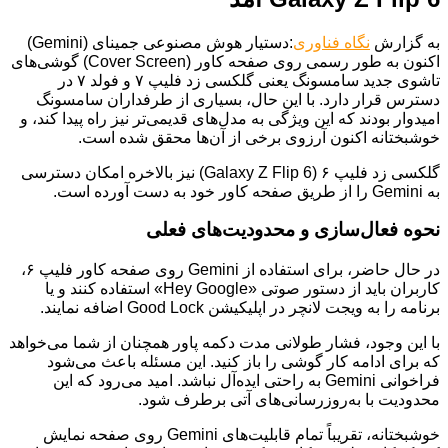
به گزارش
نگاه فناوری
:دستیار هوش مصنوعی جمینای (Gemini)
اکنون به طور رسمی روی صفحه کاور (Cover Screen) گوشی‌های
تاشوی جدید سامسونگ یعنی گلکسی زد فلیپ ۷ و فولد ۷ در
دسترس قرار دارد. با این حال، بسیاری از طرفداران سامسونگ
امیدوار بودند که این ویژگی به مدل‌های قدیمی‌تر نیز راه پیدا کند، و
خوشبختانه اکنون آرزوی برخی از آن‌ها محقق شده است.
گلکسی زد فلیپ ۶ (Galaxy Z Flip 6) نیز بالاخره امکان دسترسی
به Gemini را از طریق صفحه کاور خود به دست آورده است.
نحوه فعال‌سازی و محدودیت‌های فعلی
در حال حاضر، برای استفاده از Gemini روی صفحه کاور فلیپ ۶،
کاربران باید از دستور صوتی «Hey Google» استفاده کنند و یا
برنامه را به ویجت لانچر در اپلیکیشن Good Lock اضافه نمایند.
با این وجود، فشار طولانی مدت دکمه پاور همچنان از شما می‌خواهد
که برای ادامه کار گوشی را باز کنید. این مسئله باعث می‌شود
فراخوانی Gemini به راحتی ایده‌آل نباشد. امید می‌رود که این
محدودیت با به‌روزرسانی‌های آتی برطرف شود.
خوشبختانه، تقریباً تمام قابلیت‌های Gemini روی صفحه نمایش