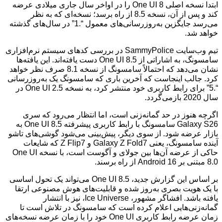
ابتدا نسخه اصلی One UI 8 را در اواخر سال جاری میلادی عرضه
کند و پس از آن، نسخه 8.5 از راه برسد؛ نسخه‌ای که به نظر
می‌رسد جایگزین به‌روزرسانی‌های معمول “.1” در سال‌های گذشته
خواهد شد.
تیم وب‌سایت SammyPolice در بررسی کدهای سیستم نرم‌افزاری
سامسونگ، به اشاراتی از One UI 8.5 دست یافته‌اند. این یافته‌ها
نشان می‌دهد که احتمالاً سامسونگ از نسخه 8.1 صرف نظر خواهد
کرد. جالب اینجاست که آخرین باری که سامسونگ یک به‌روزرسانی
“.5” برای رابط کاربری خود منتشر کرد، به نسخه One UI 2.5 در
سال 2020 بازمی‌گردد.
اگرچه هنوز در حد گمانه‌زنی است، اما انتظار می‌رود که سری
Galaxy S26 سامسونگ با رابط کاربری پیشرفته One UI 8.5 به
بازار عرضه شود. از سوی دیگر، پیش‌بینی می‌شود گوشی‌های تاشو
آینده سامسونگ، یعنی Galaxy Z Fold7 و Z Flip7 که شایعات
حاکی از عرضه آن‌ها بین جولای و آگوست است، با نسخه One UI
8.0 مبتنی بر Android 16 از راه برسند.
بر اساس این گزارش جدید، One UI 8.5 می‌تواند یک تحول اساسی
با یک هویت بصری به‌روز شده و قابلیت‌های هوش مصنوعی ارتقا
یافته باشد. افشاگر مشهور، Ice Universe، نیز با انتشار
گمانه‌زنی‌هایی اعلام کرده است که سامسونگ در تلاش است تا
زمان عرضه رابط کاربری One UI خود را با زمان عرضه نسخه‌های