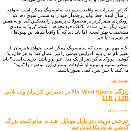
اگر این تغییرات به واقعیت بپیوندد، سامسونگ ممکن است بخواهد
در سال آینده، خط تولید پرچمدار خود را به سمتی سوق دهد که
رویکردی متمرکزتر بر محصولات پریمیوم را منعکس کند، و به همین
دلیل، دیگر مدل “ساده” S26 وجود نخواهد داشت. “پرو” به معنای
مشخصات بهتر است، اما باید دید که آیا واقعاً شاهد این بهبودها
خواهیم بود یا خیر.
نکته مهم این است که سامسونگ ممکن است بخواهد همزمان با
تغییر نام مدل پایه، افزایش قیمتی را نیز اعمال کند. به هر حال، یک
گوشی “پرو” باید گران‌تر از یک مدل غیر پرو باشد، درست است؟ باید
منتظر بمانیم و ببینیم آیا شایعات بیشتری این موضوع را “تأیید”
می‌کنند یا خیر. پس، کمی صبور باشید.
پست قبلی
ویژگی Mind Space حالا در دسترس کاربران وان پلاس
12R و 11R
پست بعدی
چرخش تاریخی در بازار موبایل: هند به صادرکننده بزرگ
گوشی به آمریکا تبدیل شد