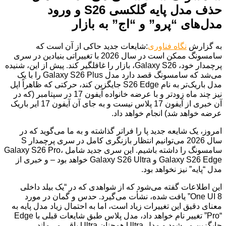
حذف مدل پایه گلکسی S26 و ورود
مدل‌های “پرو” و “اج” به بازار
به گزارش
نگاه فناوری
:شایعات جدید حاکی از آن است که
سامسونگ ممکن است در سال 2026 با تغییراتی بنیادین در سری
پرچمدار خود، Galaxy S26، بازار را غافلگیر کند. پیش از این، شنیده
می‌شد که سامسونگ قصد دارد مدل Galaxy S26 Plus را با یک
مدل باریک‌تر به نام S26 Edge جایگزین کند، حرکتی که ظاهراً اپل
نیز چند ماه زودتر و با عرضه خانواده آیفون 17 در سپتامبر (که در
آن خبری از آیفون 17 پلاس نیست و به جای آن آیفون 17 ایر باریک
عرضه خواهد شد) انجام خواهد داد.
امروز، یک شایعه جدید پا را فراتر گذاشته و به ما می‌گوید که در
سال 2026 می‌توانیم انتظار بازنگری کامل در سری پرچمدار S
سامسونگ را داشته باشیم. این سری جدید شامل Galaxy S26 Pro،
Galaxy S26 Edge و Galaxy S26 Ultra خواهد بود – و خبری از
مدل “پایه” نیز نخواهد بود.
این اطلاعات گفته می‌شود که از شواهدی که در “یک بیلد داخلی
One UI 8” یافت شده، نشأت می‌گیرد. حدس و گمان در مورد
معنای دقیق این تغییرات زیاد است، اما به احتمال زیاد مدل پایه به
“Pro” تغییر نام خواهد داد، مدل پلاس طبق شایعات قبلی با Edge
جایگزین می‌شود و مدل Ultra همچنان Ultra باقی می‌ماند.