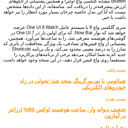
Button) مشابه گلکسی واچ اولترا و همچنین پشتیبانی از الگوهای
لرزش پیشرفته‌تر را دریافت کند. متاسفانه، از این داده‌ها مشخص
نیست که آیا این مدل حاشیه چرخان بسیار مورد انتظار را نیز خواهد
داشت یا خیر.
سری گلکسی واچ 8 با سیستم عامل One UI 8 Watch عرضه
خواهد شد که نوار Now Bar، که برای اولین بار در One UI 7 در
گوشی‌های هوشمند معرفی شد، را به ساعت‌ها می‌آورد. همچنین،
پشتیبانی از واچ فیس‌های تصادفی، یک ویژگی محافظت از باتری که
شارژ را به درصد معینی محدود می‌کند، و یک برنامه Shortcuts
جدید که به شما امکان می‌دهد برخی از برنامه‌های پرکاربرد را
مستقیماً روی واچ فیس قرار دهید، در این نسخه وجود خواهد داشت.
پست قبلی
شیائومی با نوربورگرینگ متحد شد؛ تحولی در راه
خودروهای الکتریکی
پست بعدی
تخفیف دیوانه وار: ساعت هوشمند لوکس 80% ارزانتر
در آمازون
زهرا صفاری