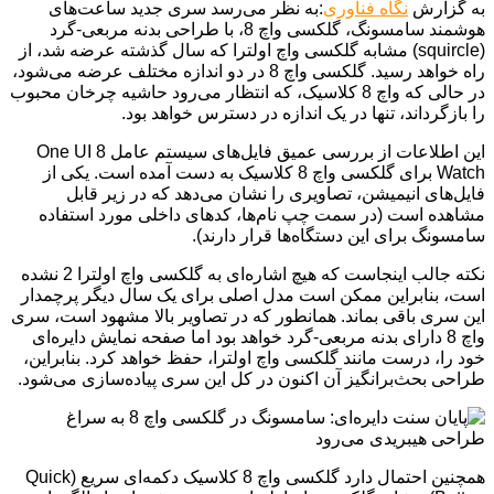
به گزارش
نگاه فناوری
:به نظر می‌رسد سری جدید ساعت‌های
هوشمند سامسونگ، گلکسی واچ 8، با طراحی بدنه مربعی-گرد
(squircle) مشابه گلکسی واچ اولترا که سال گذشته عرضه شد، از
راه خواهد رسید. گلکسی واچ 8 در دو اندازه مختلف عرضه می‌شود،
در حالی که واچ 8 کلاسیک، که انتظار می‌رود حاشیه چرخان محبوب
را بازگرداند، تنها در یک اندازه در دسترس خواهد بود.
این اطلاعات از بررسی عمیق فایل‌های سیستم عامل One UI 8
Watch برای گلکسی واچ 8 کلاسیک به دست آمده است. یکی از
فایل‌های انیمیشن، تصاویری را نشان می‌دهد که در زیر قابل
مشاهده است (در سمت چپ نام‌ها، کدهای داخلی مورد استفاده
سامسونگ برای این دستگاه‌ها قرار دارند).
نکته جالب اینجاست که هیچ اشاره‌ای به گلکسی واچ اولترا 2 نشده
است، بنابراین ممکن است مدل اصلی برای یک سال دیگر پرچمدار
این سری باقی بماند. همانطور که در تصاویر بالا مشهود است، سری
واچ 8 دارای بدنه مربعی-گرد خواهد بود اما صفحه نمایش دایره‌ای
خود را، درست مانند گلکسی واچ اولترا، حفظ خواهد کرد. بنابراین،
طراحی بحث‌برانگیز آن اکنون در کل این سری پیاده‌سازی می‌شود.
همچنین احتمال دارد گلکسی واچ 8 کلاسیک دکمه‌ای سریع (Quick