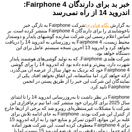
خبر بد برای دارندگان Fairphone 4:
اندروید 14 از راه نمی‌رسد
به گزارش
نگاه فناوری
:شرکت Fairphone به تازگی خبر
ناخوشایندی را برای دارندگان Fairphone 4 منتشر کرده است. بر
اساس اعلام رسمی این شرکت سازنده گوشیهای پایدار و دوستدار
محیط زیست، Fairphone 4 به روزرسانی به اندروید 14 را دریافت
نخواهد کرد و اندروید 13 آخرین نسخه سیستم عامل برای این
دستگاه خواهد بود.
شرکت هلندی Fairphone، که به تولید گوشی‌های هوشمند پایدار
شهرت دارد، پیش‌تر وعده داده بود که اندروید 14 را برای گوشی
Fairphone 4 خود که نزدیک به چهار سال از عرضه آن می‌گذرد،
ارائه خواهد کرد. اما متاسفانه، این اتفاق نخواهد افتاد. یکی از
نمایندگان این شرکت این خبر را از طریق پستی در انجمن
Fairphone تایید کرد.
Fairphone در نظر داشت تا به‌روزرسانی اندروید 14 را تا ابتدای
سال 2025 برای کاربران خود منتشر کند، اما تیم نرم‌افزاری این
شرکت با مشکلات غیرمنتظره‌ای روبرو شد که برخی از آن‌ها خارج
از کنترل این شرکت بودند. Fairphone به جای ادامه تلاش برای
غلبه بر این موانع، اکنون تمرکز و منابع خود را به ارائه اندروید 15
برای Fairphone 4 معطوف کرده است. این شرکت هنوز آماده
ارائه جدول زمانی دقیقی برای عرضه اندروید 15 نیست، اما با