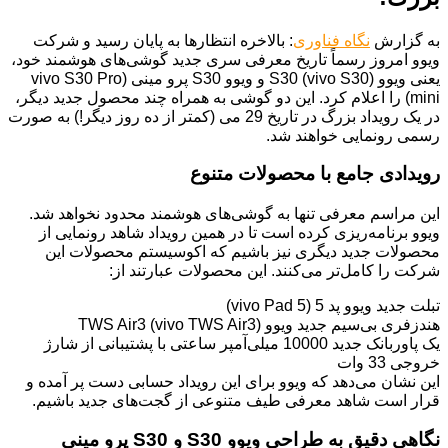
به گزارش
نگاه فناوری
: بالاخره انتظارها به پایان رسید و شرکت
ویوو امروز رسماً تاریخ معرفی سری جدید گوشی‌های هوشمند خود،
یعنی ویوو S30 (vivo S30) و ویوو S30 پرو مینی (vivo S30 Pro
mini) را اعلام کرد. این دو گوشی به همراه چند محصول جدید دیگر،
در یک رویداد بزرگ در تاریخ 29 می (کمتر از ده روز دیگر!) به صورت
رسمی رونمایی خواهند شد.
رویدادی جامع با محصولات متنوع
این مراسم معرفی تنها به گوشی‌های هوشمند محدود نخواهد شد.
ویوو برنامه‌ریزی کرده است تا در همین رویداد شاهد رونمایی از
محصولات جدید دیگری نیز باشیم که اکوسیستم محصولات این
شرکت را کامل‌تر می‌کنند. این محصولات عبارتند از:
تبلت جدید ویوو پد 5 (vivo Pad 5)
هندزفری بی‌سیم جدید ویوو TWS Air3 (vivo TWS Air3)
یک پاوربانک جدید 10000 میلی‌آمپر ساعتی با پشتیبانی از شارژ
خروجی 33 وات
این نشان می‌دهد که ویوو برای این رویداد حسابی دست پر آمده و
قرار است شاهد معرفی طیف متنوعی از گجت‌های جدید باشیم.
نگاهی دقیق به طراحی ویوو S30 و S30 پرو مینی