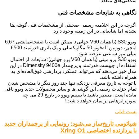
نگاهی به شایعات مشخصات فنی
اگرچه در این اعلامیه رسمی صحبتی از مشخصات فنی گوشی‌ها
نشده، اما شایعاتی در این زمینه وجود دارد:
ویوو S30 (یا همان V60 جهانی): ممکن است با صفحه‌نمایشی 6.67
اینچی، دوربین تله‌فوتو 50 مگاپیکسلی و یک باتری قدرتمند 6500
میلی‌آمپر ساعتی عرضه شود.
ویوو S30 پرو مینی (یا همان V60 پرو جهانی): شایعات از احتمال
استفاده از چیپست قدرتمند و پرچمدار Dimensity 9400e در این
مدل خبر می‌دهند که می‌تواند عملکرد پردازشی فوق‌العاده‌ای به
همراه داشته باشد.
با توجه به تاریخ معرفی نزدیک، تنها چند روز دیگر تا مشخص شدن
تمام جزئیات رسمی این گوشی‌ها و سایر محصولات جدید ویوو باقی
مانده است. منتظر باشید تا ببینیم ویوو در تاریخ 29 می چه
سورپرایزهایی برایمان خواهد داشت!
پست قبلی
شیائومی تاریخ‌ساز می‌شود: رونمایی از پرچمداران جدید
با پردازنده اختصاصی Xring O1