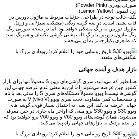
صورتی پودری (Powder Pink)
زرد لیمویی (Lemon Yellow)
نکته جالب توجه در طراحی، جزئیات مربوط به ماژول دوربین در
قاب پشتی است. در سه گزینه رنگی (مشکی، سبز/آبی و زرد)،
ماژول دوربین به رنگ مشکی خواهد بود، اما در نسخه صورتی رنگ،
رنگ ماژول دوربین با رنگ قاب پشتی گوشی یکسان و همرنگ است
که ظاهری یکپارچه‌تر به آن می‌بخشد.
بازار هدف و آینده جهانی
همانطور که می‌دانید، سری گوشی‌های ویوو S معمولاً تنها برای بازار
کشور چین عرضه می‌شوند. اما این به معنی عدم عرضه جهانی این
گوشی‌ها نیست! ویوو معمولاً دستگاه‌های سری S را مدتی بعد با نام
و مشخصات کمی متفاوت، تحت سری ویوو V (vivo V) به صورت
جهانی عرضه می‌کند. این یعنی به احتمال بسیار قوی، گوشی‌های
ویوو S30 و ویوو S30 پرو مینی که اواخر ماه جاری در چین معرفی
می‌شوند، همان گوشی‌های ویوو V60 و ویوو V60 پرو خواهند بود که
در آینده نزدیک به بازارهای جهانی راه پیدا می‌کنند.