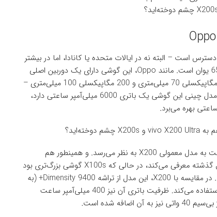
Oppo 
Xia به صورت جهانی در دسترس است – البته نه در ایالات متحده یا کانادا، اما در بیشتر
مناطق دیگر. قیمت مدل 12/256 گیگابایتی آن نیز 6500 یوان است. مانند Oppo، این گوشی دارای یک دوربین اصلی
23 میلی‌متری با سنسور 1 اینچی و دو پریسکوپ – 50 مگاپیکسلی 70 میلی‌متری و 200 مگاپیکسلی 100 میلی‌متری –
به علاوه یک دوربین فوق عریض 50 مگاپیکسلی است. مدل چینی این گوشی یک باتری 6000 میلی‌آمپر ساعتی دارد،
گوشی vivo X200s بیشتر شبیه یک ارتقاء تدریجی نسبت به مدل معمولی X200 به نظر می‌رسد. و همینطور هم
هست، اگرچه vivo آن را به عنوان جانشین X100s سال گذشته معرفی می‌کند، در حالی که X100s گوشی بزرگ‌تری بود
(نمایشگر 6.78 اینچی در مقابل 6.67 اینچی در X200s). در مقایسه با X200، این مدل از تراشه Dimensity 9400+ (به
جای 9400 معمولی) و حافظه UFS 4.1 (به جای 4.0) استفاده می‌کند. ظرفیت باتری آن نیز 400 میلی‌آمپر ساعت