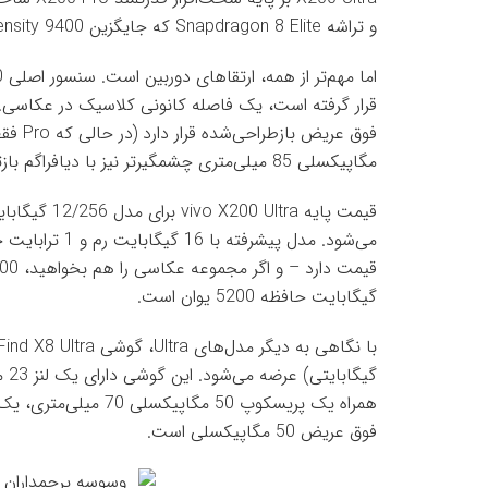
و تراشه Snapdragon 8 Elite که جایگزین Dimensity 9400 شده، ارتقا یافته است.
مگاپیکسلی 85 میلی‌متری چشمگیرتر نیز با دیافراگم بازتر (f/2.3 در مقابل f/2.7) بهبود یافته است.
گیگابایت حافظه 5200 یوان است.
فوق عریض 50 مگاپیکسلی است.