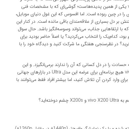
نوآوری خود، نگاه‌ها را خیره می‌سازند. vivo X200 Ultra یکی از همین پدیده‌هاست؛ گوشی‌ای که با مشخصات فنی
ری را در چین ربوده است. اما افسوس که این غول دنیای موبایل،
نش بر دل بسیاری از علاقه‌مندان باقی مانده است. در کنار این
مدل X200s نیز رونمایی کرده که با ارتقاهایی جذاب، می‌تواند وسوسه‌انگیز باشد. حال سوال
ود، کدام‌یک را انتخاب می‌کردید؟ یا اصلاً حاضر بودید برای
 به جان بخرید؟ در نظرسنجی هفتگی ما شرکت کنید و دیدگاه خود را با
‌هایی است که حسادت را در دل کسانی که آن را ندارند برمی‌انگیزد. و این
تقریباً شامل تمام افراد خارج از چین می‌شود، چرا که vivo هیچ برنامه‌ای برای عرضه این مدل Ultra در بازارهای جهانی
ی وارد کردن آن تلاش کنید، اما بیشتر افراد فقط می‌توانند با
X200 Ultra بر پایه سخت‌افزار قدرتمند X200 Pro ساخته شده و با یک نمایشگر واضح‌تر (1440p+ در مقابل 1260p+)