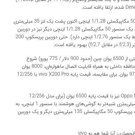
اما مهم‌تر از همه، ارتقاهای دوربین است. سنسور اصلی 50 مگاپیکسلی 1/1.28 اینچی اکنون پشت یک لنز 35 میلی‌متری
قرار گرفته است، یک فاصله کانونی کلاسیک در عکاسی. یک سنسور 50 مگاپیکسلی 1/1.28 اینچی دیگر نیز در دوربین
فوق عریض بازطراحی‌شده قرار دارد (در حالی که Pro فقط یک سنسور 1/2.76 اینچی دارد). حتی دوربین پریسکوپ 200
قیمت پایه vivo X200 Ultra برای مدل 12/256 گیگابایتی از 6500 یوان چین (حدود 900 دلار / 775 یورو) شروع
می‌شود. مدل پیشرفته با 16 گیگابایت رم و 1 ترابایت حافظه داخلی به همراه قابلیت اتصال ماهواره‌ای، 8000 یوان
قیمت دارد – و اگر مجموعه عکاسی را هم بخواهید، 9700 یوان. برای مقایسه، قیمت پایه vivo X200 Pro با 12/256
با نگاهی به دیگر مدل‌های Ultra، گوشی Oppo Find X8 Ultra نیز با قیمت پایه 6500 یوان (برای مدل 12/256
گیگابایتی) عرضه می‌شود. این گوشی دارای یک لنز 23 میلی‌متری شبیه‌تر به گوشی‌های هوشمند با سنسور 1 اینچی، به
همراه یک پریسکوپ 50 مگاپیکسلی 70 میلی‌متری، یک پریسکوپ 50 مگاپیکسلی 135 میلی‌متری دیگر و یک دوربین