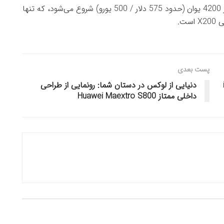
قیمت پایه vivo X200s با 12/256 گیگابایت حافظه از 4200 یوان (حدود 575 دلار / 500 یورو) شروع می‌شود، که تنها
پست بعدی
دنیایی از لوکس در دستان شما: رونمایی از طراحی
داخلی ممتاز Huawei Maextro S800