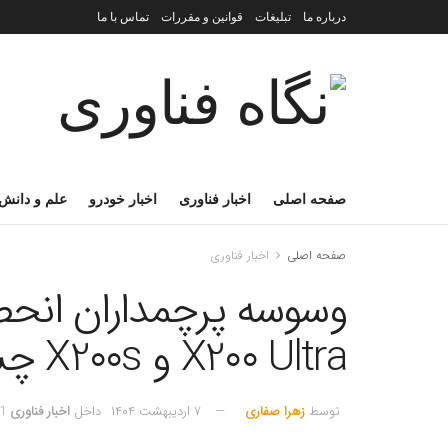
درباره ما
تبلیغات
قوانین و مقررات
تماس با ما
صفحه اصلی
اخبار فناوری
اخبار خودرو
علم و دانش
صفحه اصلی
اخبار فناوری
X200 Ultra و X200s چشم دوخته‌اید؟
توسط
زهرا صفاری
۷ اردیبهشت ۱۴۰۴
داخل
اخبار فناوری
1 دقیقه خوانده ش