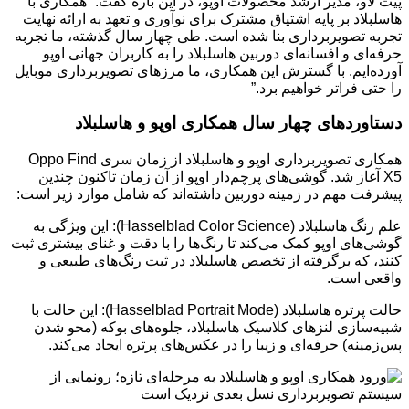
پیت لاو، مدیر ارشد محصولات اوپو، در این باره گفت: “همکاری با
هاسلبلاد بر پایه اشتیاق مشترک برای نوآوری و تعهد به ارائه نهایت
تجربه تصویربرداری بنا شده است. طی چهار سال گذشته، ما تجربه
حرفه‌ای و افسانه‌ای دوربین هاسلبلاد را به کاربران جهانی اوپو
آورده‌ایم. با گسترش این همکاری، ما مرزهای تصویربرداری موبایل
را حتی فراتر خواهیم برد.”
دستاوردهای چهار سال همکاری اوپو و هاسلبلاد
همکاری تصویربرداری اوپو و هاسلبلاد از زمان سری Oppo Find
X5 آغاز شد. گوشی‌های پرچم‌دار اوپو از آن زمان تاکنون چندین
پیشرفت مهم در زمینه دوربین داشته‌اند که شامل موارد زیر است:
علم رنگ هاسلبلاد (Hasselblad Color Science): این ویژگی به
گوشی‌های اوپو کمک می‌کند تا رنگ‌ها را با دقت و غنای بیشتری ثبت
کنند، که برگرفته از تخصص هاسلبلاد در ثبت رنگ‌های طبیعی و
واقعی است.
حالت پرتره هاسلبلاد (Hasselblad Portrait Mode): این حالت با
شبیه‌سازی لنزهای کلاسیک هاسلبلاد، جلوه‌های بوکه (محو شدن
پس‌زمینه) حرفه‌ای و زیبا را در عکس‌های پرتره ایجاد می‌کند.