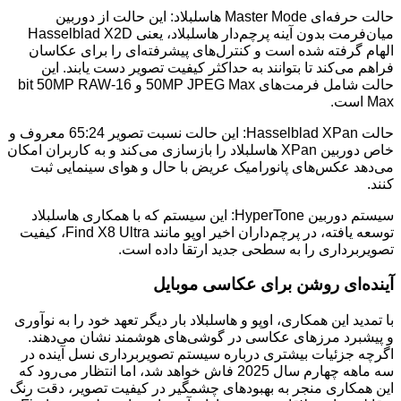
حالت حرفه‌ای Master Mode هاسلبلاد: این حالت از دوربین
میان‌فرمت بدون آینه پرچم‌دار هاسلبلاد، یعنی Hasselblad X2D
الهام گرفته شده است و کنترل‌های پیشرفته‌ای را برای عکاسان
فراهم می‌کند تا بتوانند به حداکثر کیفیت تصویر دست یابند. این
حالت شامل فرمت‌های 50MP JPEG Max و 16-bit 50MP RAW
Max است.
حالت Hasselblad XPan: این حالت نسبت تصویر 65:24 معروف و
خاص دوربین XPan هاسلبلاد را بازسازی می‌کند و به کاربران امکان
می‌دهد عکس‌های پانورامیک عریض با حال و هوای سینمایی ثبت
کنند.
سیستم دوربین HyperTone: این سیستم که با همکاری هاسلبلاد
توسعه یافته، در پرچم‌داران اخیر اوپو مانند Find X8 Ultra، کیفیت
تصویربرداری را به سطحی جدید ارتقا داده است.
آینده‌ای روشن برای عکاسی موبایل
با تمدید این همکاری، اوپو و هاسلبلاد بار دیگر تعهد خود را به نوآوری
و پیشبرد مرزهای عکاسی در گوشی‌های هوشمند نشان می‌دهند.
اگرچه جزئیات بیشتری درباره سیستم تصویربرداری نسل آینده در
سه ماهه چهارم سال 2025 فاش خواهد شد، اما انتظار می‌رود که
این همکاری منجر به بهبودهای چشمگیر در کیفیت تصویر، دقت رنگ