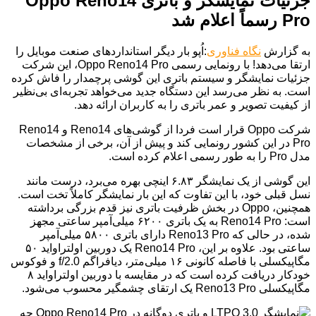
جزئیات نمایشگر و باتری Oppo Reno14
Pro رسماً اعلام شد
به گزارش
نگاه فناوری
:اُپو بار دیگر استانداردهای صنعت موبایل را
ارتقا می‌دهد! با رونمایی رسمی Oppo Reno14 Pro، این شرکت
جزئیات نمایشگر و سیستم باتری این گوشی پرچمدار را فاش کرده
است. به نظر می‌رسد این دستگاه جدید می‌خواهد تجربه‌ای بی‌نظیر
از کیفیت تصویر و عمر باتری را به کاربران ارائه دهد.
شرکت Oppo قرار است فردا از گوشی‌های Reno14 و Reno14
Pro در این کشور رونمایی کند و پیش از آن، برخی از مشخصات
مدل Pro را به طور رسمی اعلام کرده است.
این گوشی از یک نمایشگر ۶.۸۳ اینچی بهره می‌برد، درست مانند
نسل قبلی خود، با این تفاوت که این بار نمایشگر کاملاً تخت است.
همچنین، Oppo در بخش ظرفیت باتری نیز قدم بزرگی برداشته
است: Reno14 Pro به یک باتری ۶۲۰۰ میلی‌آمپر ساعتی مجهز
شده، در حالی که Reno13 Pro دارای باتری ۵۸۰۰ میلی‌آمپر
ساعتی بود. علاوه بر این، Reno14 Pro یک دوربین اولتراواید ۵۰
مگاپیکسلی با فاصله کانونی ۱۶ میلی‌متر، دیافراگم f/2.0 و فوکوس
خودکار دریافت کرده است که در مقایسه با دوربین اولتراواید ۸
مگاپیکسلی Reno13 Pro یک ارتقای چشمگیر محسوب می‌شود.