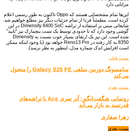
این‌ها تمام مشخصاتی هستند که Oppo تاکنون به طور رسمی اعلام
کرده است. مطمئناً فردا از تمام جزئیات دیگر نیز مطلع خواهیم شد.
شایعاتی مبنی بر استفاده از تراشه Dimensity 8400 SoC در این
گوشی وجود دارد که تا حدودی توسط یک تست بنچمارک نیز “تایید”
شده است. این نیز یک ارتقای بسیار خوب نسبت به Dimensity
8350 به کار رفته در Reno13 Pro خواهد بود (با وجود اینکه ممکن
است افزایش اندک شماره مدل، اینطور به نظر نرسد).
پست قبلی
سامسونگ دوربین سلفی Galaxy S25 FE را متحول
می‌کند
پست بعدی
رونمایی شگفت‌انگیز: آنر سری Ace با تراشه‌های
قدرتمند به بازار می‌آید
زهرا صفاری
پست بعدی