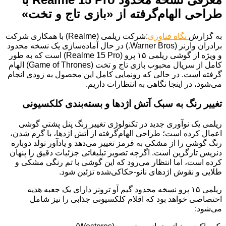
طراحی الهام‌گرفته از «بازی تاج و تخت»
به گزارش
نگاه فناوری
:شرکت ریلمی (Realme) با همکاری شرکت
برادران وارنر (Warner Bros.) در حال آماده‌سازی یک نسخه محدود
و ویژه از گوشی ریلمی ۱۵ پرو (Realme 15 Pro) است که به طور
کامل از سریال محبوب بازی تاج و تخت (Game of Thrones) الهام
گرفته است. در حالی که رونمایی کامل این محصول به زودی انجام
می‌شود، در اینجا نگاهی به انتظارات داریم.
تغییر رنگ به سبک آتش اژدها و بسته‌بندی کلکسیونی
ریلمی یک نوآوری جدید در تکنولوژی تغییر رنگ پنل پشتی گوشی
اعمال کرده است؛ طراحی الهام‌گرفته از آتش اژدها، با گرم شدن،
رنگ گوشی را از مشکی به قرمز تغییر می‌دهد و یادآور تولد دوباره
دنریس تارگرین است. اگرچه تصویر تبلیغاتی جزئیات دقیق را پنهان
کرده است، اما انتظار می‌رود که این گوشی با تم رنگی مشکی و
طلایی و نقوش اژدهای نانو-حکاکی‌شده تزئین شود.
ریلمی ۱۵ پرو نسخه محدود گیم آو ترونز دارای یک جعبه هدیه
اختصاصی خواهد بود که اقلام کلکسیونی جذابی را نیز شامل
می‌شود: