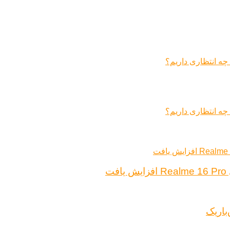
ت
باریک