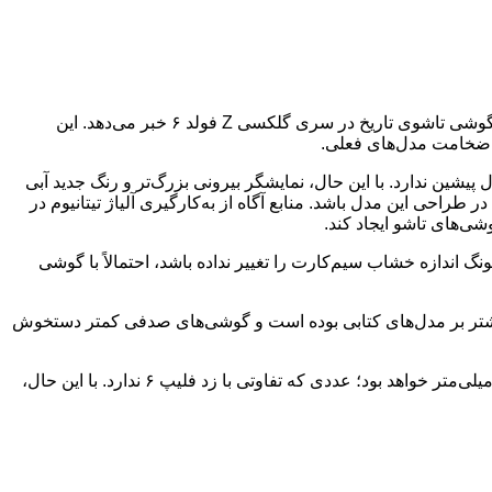
:صنعت گوشی‌های تاشو در آستانه تحولی انقلابی قرار دارد. شایعات اخیر از تلاش سامسونگ برای معرفی نازک‌ترین گوشی تاشوی تاریخ در سری گلکسی Z فولد ۶ خبر می‌دهد. این
دنیای فناوری منتشر کرده، طراحی کلی گلکسی زد فلیپ ۷ تفاوت چشم‌گیری با مدل پیشین ندارد. با این حال، نمایشگر بیرونی بزرگ‌تر و رنگ جدید آبی
طراحی این مدل باشد. منابع آگاه از به‌کارگیری آلیاژ تیتانیوم در
شی‌های تاشو ایجاد کند.
سبت به زد فلیپ ۶ کاهش یافته است. اگر فرض کنیم سامسونگ اندازه خشاب سیم‌کارت را تغییر نداده باشد، احتمالاً با گوشی
یشتر بر مدل‌های کتابی بوده است و گوشی‌های صدفی کمتر دستخوش
البته هنوز نمی‌توان با قاطعیت در مورد طراحی باریک‌تر زد فلیپ ۷ صحبت کرد. پیش‌تر گفته شده بود که ضخامت دستگاه در حالت باز ۶.۸۴ میلی‌متر خواهد بود؛ عددی که تفاوتی با زد فلیپ ۶ ندارد. با این حال،