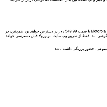
Motorola Edge 2025 در تاریخ 5 ژوئن (16 خرداد) در رنگ Pantone Deep Forest و به صورت آنلاک جهانی از طریق Best Buy، Amazon و Motorola با قیمت 549.99 دلار در دسترس خواهد بود. همچنین، در
T-Mobile، Me و Xfinity Mobile نیز عرضه خواهد شد. در کانادا، این گوشی ابتدا فقط از طریق وب‌سایت موتورولا قابل دسترسی خواهد