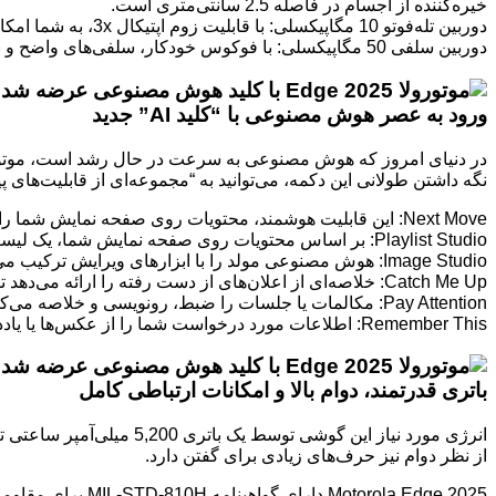
خیره‌کننده از اجسام در فاصله 2.5 سانتی‌متری است.
دوربین تله‌فوتو 10 مگاپیکسلی: با قابلیت زوم اپتیکال 3x، به شما امکان می‌دهد بدون افت کیفیت به سوژه‌های دور نزدیک شوید.
دوربین سلفی 50 مگاپیکسلی: با فوکوس خودکار، سلفی‌های واضح و با کیفیتی را تضمین می‌کند.
ورود به عصر هوش مصنوعی با “کلید AI” جدید
نگه داشتن طولانی این دکمه، می‌توانید به “مجموعه‌ای از قابلیت‌های پیشرفته و جدید Moto AI” دسترسی
Next Move: این قابلیت هوشمند، محتویات روی صفحه نمایش شما را تشخیص می‌دهد و گام‌های بعدی مفیدی را در زمان واقعی ارائه می‌کند.
Playlist Studio: بر اساس محتویات روی صفحه نمایش شما، یک لیست پخش سفارشی ایجاد می‌کند.
Image Studio: هوش مصنوعی مولد را با ابزارهای ویرایش ترکیب می‌کند تا “ایده‌ها را به تصاویر، آواتارها، استیکرها و والپیپرها” تبدیل کند.
Catch Me Up: خلاصه‌ای از اعلان‌های از دست رفته را ارائه می‌دهد تا هیچ پیام یا خبری را از دست ندهید.
Pay Attention: مکالمات یا جلسات را ضبط، رونویسی و خلاصه می‌کند، که برای یادداشت‌برداری و مرور سریع مطالب بسیار مفید است.
Remember This: اطلاعات مورد درخواست شما را از عکس‌ها یا یادداشت‌ها به خاطر می‌سپارد و می‌تواند بعداً جزئیات کلیدی، زمینه و حقایق را هنگام درخواست شما یادآوری کند.
باتری قدرتمند، دوام بالا و امکانات ارتباطی کامل
از نظر دوام نیز حرف‌های زیادی برای گفتن دارد.