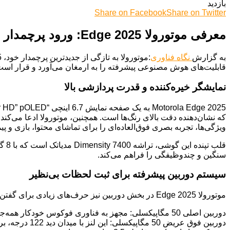
بازدید
Share on Facebook
Share on Twitter
معرفی موتورولا Edge 2025: ورود پرچمدار جدید با “کلید هوش مصنوعی” اختصاصی به آمریکای شمالی
به گزارش
نگاه فناوری
قابلیت‌های هوش مصنوعی پیشرفته را به ارمغان می‌آورد و قرار است ت
نمایشگر خیره‌کننده و قدرت پردازشی بالا
ویژگی‌ها، تجربه بصری فوق‌العاده‌ای را برای تماشای محتوا، بازی و پ
سنگین و چندوظیفگی را فراهم می‌کند.
سیستم دوربین پیشرفته برای ثبت لحظات بی‌نظیر
موتورولا Edge 2025 در بخش دوربین نیز حرف‌های زیادی برای گفتن دارد:
دوربین اصلی 50 مگاپیکسلی: مجهز به فناوری فوکوس خودکار همه‌جهت “all-pixel” و سنسور Lytia LYT-700C سونی که نویدبخش تصاویری با جزئیات بالا و فوکوس دقیق در شرایط مختلف نوری است.