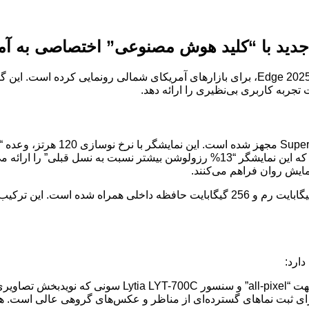
:موتورولا به تازگی از جدیدترین پرچمدار خود، Edge 2025، برای بازارهای آمریکای 
جربه کاربری بی‌نظیری را ارائه دهد.
که نشان‌دهنده دقت بالای رنگ‌ها است. همچنین، موتورولا ادعا می‌کند که این نمایشگر “
یمایش روان فراهم می‌کنند.
قلب تپنده این گوشی، تراشه Dimensity 7400 مدیاتک است که با 8 گیگابایت رم و 256 گیگ