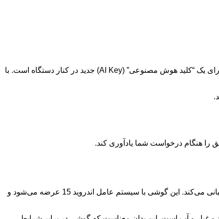
در دنیای امروز که هوش مصنوعی به سرعت در حال رشد است، موتورولا نیز با قدرت وارد این عرصه شده است. Motorola Edge 2025 دارای یک “کلید هوش مصنوعی” (AI Key) جدید در کنار دستگاه است. با
انرژی مورد نیاز این گوشی توسط یک باتری 5,200 میلی‌آمپر ساعتی تأمین می‌شود که از شارژ سیمی 68 واتی و شارژ بی‌سیم 15 واتی پشتیبانی می‌کند. این گوشی با سیستم عامل اندروید 15 عرضه می‌شود و
قاومت بالا، و همچنین رتبه‌بندی‌های IP68 و IP69 برای مقاومت در برابر گرد و غبار و آب است. این بدان معناست که گوشی در برابر شرایط