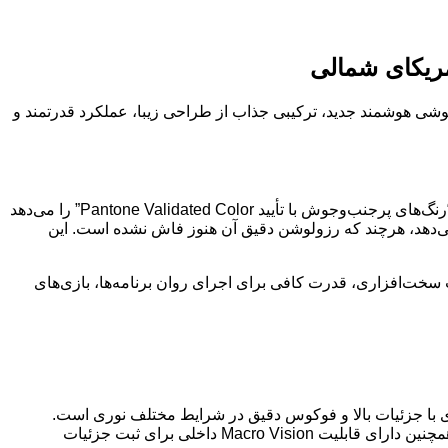
شمالی رونمایی کرده است. این گوشی هوشمند جدید، ترکیبی جذاب از طراحی زیبا، عملکرد قدرتمند و
Motorola Edge 2025 به یک صفحه نمایش 6.7 اینچی “Super HD” pOLED مجهز شده است. این نمایشگر با نرخ نوسازی 120 هرتز، وعده “رنگ‌های پرجنب‌وجوش با تأیید Pantone Validated Color” را می‌دهد
13% رزولوشن بیشتر نسبت به نسل قبلی” را ارائه می‌دهد، هرچند که رزولوشن دقیق آن هنوز فاش نشده است. این
ابایت حافظه داخلی همراه شده است. این ترکیب سخت‌افزاری، قدرت کافی برای اجرای روان برنامه‌ها، بازی‌های
دوربین فوق عریض 50 مگاپیکسلی: این لنز با میدان دید 122 درجه، برای ثبت نماهای گسترده‌ای از مناظر و عکس‌های گروهی عالی است. همچنین دارای قابلیت Macro Vision داخلی برای ثبت جزئیات