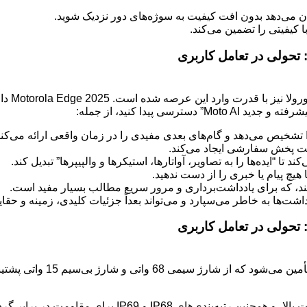
 پیدا کنید، از جمله:
Motorola Edge 2025 دارای گواهینامه MIL-STD-810H برای م