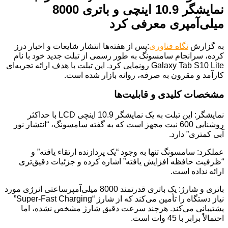
نمایشگر 10.9 اینچی و باتری 8000
میلی‌آمپری معرفی کرد
به گزارش
نگاه فناوری
:پس از هفته‌ها انتشار شایعات و اخبار درز
کرده، سرانجام سامسونگ به طور رسمی از تبلت جدید خود با نام
Galaxy Tab S10 Lite رونمایی کرد. این تبلت با هدف ارائه تجربه‌ای
کارآمد و مقرون به صرفه، روانه بازار شده است.
مشخصات کلیدی و قابلیت‌ها
نمایشگر: این تبلت به یک نمایشگر 10.9 اینچی LCD با حداکثر
روشنایی 600 نیت مجهز است که به گفته سامسونگ، “انتشار نور
آبی کمتری” دارد.
عملکرد: سامسونگ تنها به وجود “یک پردازنده ارتقاء یافته” و
“ظرفیت حافظه افزایش یافته” اشاره کرده و جزئیات دقیق‌تری
ارائه نداده است.
باتری و شارژ: یک باتری قدرتمند 8000 میلی‌آمپرساعتی انرژی مورد
نیاز دستگاه را تأمین می‌کند که از شارژ “Super-Fast Charging”
پشتیبانی می‌کند. هرچند سرعت دقیق شارژ مشخص نشده، اما
احتمالاً برابر با 45 وات است.