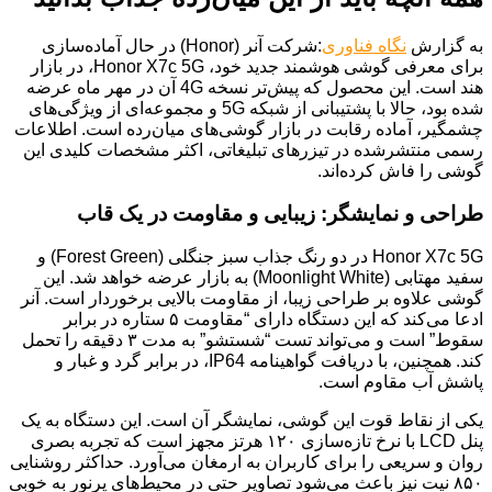
به گزارش
نگاه فناوری
:شرکت آنر (Honor) در حال آماده‌سازی
برای معرفی گوشی هوشمند جدید خود، Honor X7c 5G، در بازار
هند است. این محصول که پیش‌تر نسخه 4G آن در مهر ماه عرضه
شده بود، حالا با پشتیبانی از شبکه 5G و مجموعه‌ای از ویژگی‌های
چشمگیر، آماده رقابت در بازار گوشی‌های میان‌رده است. اطلاعات
رسمی منتشرشده در تیزرهای تبلیغاتی، اکثر مشخصات کلیدی این
گوشی را فاش کرده‌اند.
طراحی و نمایشگر: زیبایی و مقاومت در یک قاب
Honor X7c 5G در دو رنگ جذاب سبز جنگلی (Forest Green) و
سفید مهتابی (Moonlight White) به بازار عرضه خواهد شد. این
گوشی علاوه بر طراحی زیبا، از مقاومت بالایی برخوردار است. آنر
ادعا می‌کند که این دستگاه دارای “مقاومت ۵ ستاره در برابر
سقوط” است و می‌تواند تست “شستشو” به مدت ۳ دقیقه را تحمل
کند. همچنین، با دریافت گواهینامه IP64، در برابر گرد و غبار و
پاشش آب مقاوم است.
یکی از نقاط قوت این گوشی، نمایشگر آن است. این دستگاه به یک
پنل LCD با نرخ تازه‌سازی ۱۲۰ هرتز مجهز است که تجربه بصری
روان و سریعی را برای کاربران به ارمغان می‌آورد. حداکثر روشنایی
۸۵۰ نیت نیز باعث می‌شود تصاویر حتی در محیط‌های پرنور به خوبی