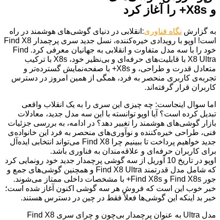
و X8s+ را آغاز کرد
به گزارش
نگاه فناوری
:انقلابی در دنیای گوشی‌های هوشمند در راه
است! اوپو با رویدادی خیره‌کننده، نسل جدید سری پرچمدار Find X8
خود را با سه مدل متفاوت و انقلابی به جهانیان معرفی کرد. Find
X8 Ultra با قابلیت‌های حرفه‌ای و بی‌نظیر خود، X8s با ترکیب
متعادل قدرت و طراحی، و X8s+ با صفحه‌نمایش گسترده‌تر و
تجربه‌ی کاربری منحصر به فرد، همگی از همین امروز در دسترس
کاربران قرار گرفته‌اند.
اما سوال اینجاست: چه چیزی این سری را به یک انقلاب واقعی
تبدیل کرده است؟ آیا اوپو توانسته با این سه مدل جدید، معادلات
بازار گوشی‌های هوشمند را تغییر دهد؟ در ادامه، به بررسی جزئیات
فنی، طراحی خیره‌کننده و نوآوری‌های منحصر به فرد این خانواده‌ی
جدید خواهیم پرداخت تا ببینیم چرا Find X8 می‌تواند انتخابی ایده‌آل
برای کاربران حرفه‌ای و علاقه‌مندان به فناوری باشد.
اوپو در تاریخ 10 آوریل از سه گوشی پرچمدار جدید خود رونمایی کرد
که شامل مدل قدرتمند Find X8 Ultra و همچنین گوشی‌های جمع و
جور Find X8s و Find X8s+ با مشخصات داخلی ممتاز می‌شوند.
خبر خوب این است که فروش هر سه گوشی اکنون آغاز شده است؛
خبر بد اینکه این گوشی‌ها فعلاً فقط در چین در دسترس هستند.
مدل Ultra به عنوان پرچمدار بی‌چون و چرای سری Find X8