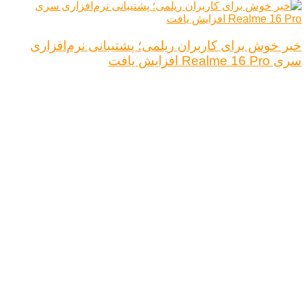
خبر خوش برای کاربران ریلمی؛ پشتیبانی نرم‌افزاری
سری Realme 16 Pro افزایش یافت
درباره ما
تبلیغات
قوانین و مقررات
تماس با ما
کلیه حقوق محفوظ است.
نتیجه ای وجود ندارد
مشاهده همه نتیجه ها
خانه
اخبار فناوری
اخبار خودرو
علم و دانش
اقتصاد دیجیتال
کلیه حقوق محفوظ است.