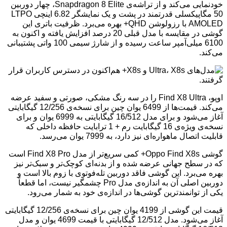
خودنمایی می‌کند و از تراشه‌ی Snapdragon 8 Elite، چهار دوربین
50 مگاپیکسلی قدرتمند در پشت و یک نمایشگر 6.82 اینچی LTPO
AMOLED با رزولوشن QHD+ بهره می‌برد. ظرفیت باتری این
گوشی در مقایسه با مدل قبلی 20 درصد افزایش یافته و اکنون به
6100 میلی‌آمپر ساعت رسیده و از شارژ سیمی 100 واتی پشتیبانی
می‌کند.
اوپو، Find X8 Ultra را در سه رنگ مشکی، صورتی و سفید عرضه
می‌کند. قیمت‌ها از 6499 یوان چین برای نسخه‌ی 12/256 گیگابایتی
آغاز می‌شود و برای مدل 16/512 گیگابایتی به 6999 یوان و برای
نسخه‌ی ویژه‌ی 16 گیگابایت رم + 1 ترابایت حافظه داخلی که
قابلیت اتصال ماهواره‌ای نیز دارد، به 7999 یوان می‌رسد.
گوشی Oppo Find X8s+ کمی سریع‌تر از مدل Find X8 Pro است
که در سطح جهانی عرضه شده و از بدنه‌ای کوچک‌تر و سبک‌تر نیز
بهره می‌برد. این گوشی فاقد دوربین تله‌فوتوی با زوم بالا است و
دوربین اصلی آن به اندازه‌ی مدل Pro چشمگیر نیست، اما قطعاً
یکی از توانمندترین گوشی‌ها در اندازه‌ی خود به شمار می‌رود.
قیمت این گوشی از 4199 یوان چین برای نسخه‌ی 12/256 گیگابایتی
آغاز می‌شود. مدل 12/512 گیگابایتی با قیمت 4699 یوان و مدل