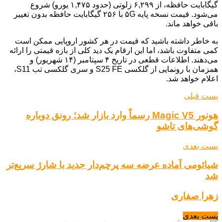
گیگابایت حافظه، از ۶,۲۹۹ زلوتی (حدود ۱,۴۷۵ یورو) شروع
می‌شود. قیمت نسخه پایه ۵G با ۲۵۶ گیگابایت حافظه بدون تغییر
باقی خواهد ماند.
به خاطر داشته باشید که قیمت در هر کشور اروپایی ممکن است
کمی متفاوت باشد، اما این ارقام یک دید کلی از بازه قیمتی را ارائه
می‌دهند. اطلاعات قطعی در تاریخ ۴ سپتامبر (۱۴ شهریور) و
همزمان با رونمایی از گلکسی S25 FE و سری گلکسی تب S11،
اعلام خواهد شد.
پست قبلی
هونور Magic V5 رسماً وارد بازار شد؛ رونق دوباره
گوشی‌های تاشو
پست بعدی
شیائومی آماده عرضه سه پرچم‌دار جدید با شارژ سریع‌تر
شد
زهرا صفاری
پست بعدی