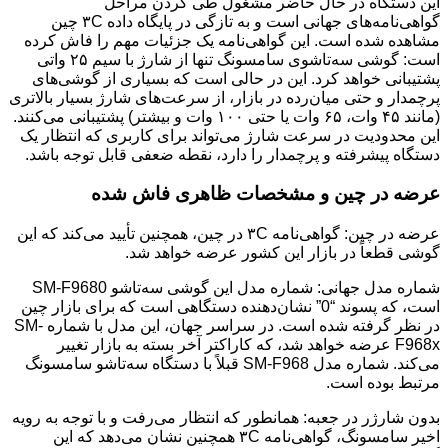
این دستگاه در حال حاضر مشغول طی کردن مراحل
گواهی‌نامه‌های جهانی است و به تازگی در پایگاه داده ۳C چین
مشاهده شده است. این گواهی‌نامه یک جزئیات مهم را فاش کرده
است: گوشی سه‌تاشوی سامسونگ تنها از شارژ با سیم ۲۵ واتی
پشتیبانی خواهد کرد. این در حالی است که بسیاری از گوشی‌های
پرچمدار و حتی میان‌رده در بازار، از سرعت‌های شارژ بسیار بالاتری
(مانند ۴۵ وات، ۶۵ وات یا حتی ۱۰۰ وات و بیشتر) پشتیبانی می‌کنند.
این محدودیت در سرعت شارژ می‌تواند برای کاربری که انتظار یک
دستگاه پیشرفته و پرچمدار را دارد، نقطه ضعفی قابل توجه باشد.
عرضه در چین و مشخصات ظاهری فاش شده
عرضه در چین: گواهی‌نامه ۳C در چین، همچنین تأیید می‌کند که این
گوشی قطعاً در بازار این کشور عرضه خواهد شد.
شماره مدل جهانی: شماره مدل این گوشی سه‌تاشو SM-F9680
است، که پسوند “0” نشان‌دهنده دستگاهی است که برای بازار چین
در نظر گرفته شده است. در سراسر جهان، این مدل با شماره SM-
F968x عرضه خواهد شد، که کاراکتر آخر بسته به بازار تغییر
می‌کند. شماره مدل SM-F968 قبلاً با دستگاه سه‌تاشو سامسونگ
مرتبط بوده است.
بدون شارژر در جعبه: همانطور که انتظار می‌رفت و با توجه به رویه
اخیر سامسونگ، گواهی‌نامه ۳C همچنین نشان می‌دهد که این