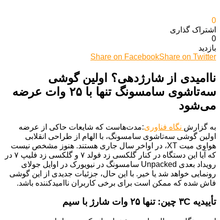
0
اشتراک گذاری‌
0
بازدید
Share on Facebook
Share on Twitter
ناامیدی از شارژدهی؟ اولین گوشی
سه‌تاشوی سامسونگ تنها با ۲۵ وات عرضه
می‌شود
به گزارش
نگاه فناوری
:مدت‌هاست که شایعات حاکی از عرضه
اولین گوشی سه‌تاشوی سامسونگ، با الهام از طراحی انقلابی
هواوی میت XT، در اواخر سال جاری هستند. هنوز مشخص نیست
که آیا این دستگاه در کنار گلکسی زد فولد ۷ و گلکسی زد فلیپ ۷ در
رویداد بعدی Unpacked سامسونگ در نیویورک در اوایل جولای
رونمایی خواهد شد یا خیر. با این حال، جزئیات جدیدی از این گوشی
فاش شده که ممکن است برای برخی کاربران ناامیدکننده باشد.
تأییدیه ۳C چین: تنها ۲۵ وات شارژ با سیم