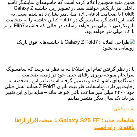
همین منبع همچنین اعلام کرده است که حاشیه‌های نمایشگر تاشو
داخلی نیز باریک‌تر خواهند شد. در تصویر زیر، حاشیه Galaxy Z
Fold6 با ضخامت ادعایی ۱.۹ میلی‌متر نشان داده شده است. به
گفته این افشاگر، سامسونگ در Z Fold7 این حاشیه را به ضخامت
باورنکردنی ۱ میلی‌متر خواهد رساند، در حالی که حاشیه Flip7 برابر
با ۱.۲ میلی‌متر خواهد بود.
با در نظر گرفتن تمام این اطلاعات، به نظر می‌رسد که سامسونگ
سرانجام متوجه برتری رقبای چینی خود در زمینه ضخامت
دستگاه‌های تاشو شده و تصمیم گرفته است تا در این مشخصه به
رقابت بپردازد. متاسفانه، ظرفیت باتری Z Fold7 همانند نسل قبلی
خود ۴۴۰۰ میلی‌آمپر ساعت باقی خواهد ماند – شاید برای این تغییر
نیز باید یک سال دیگر منتظر بمانیم.
پست قبلی
شایعات جدید: Galaxy S25 FE با سخت‌افزار ارتقا
یافته در راه است