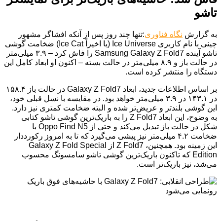
تاشو
به گزارش
نگاه فناوری
:تنها چند روز پس از آنکه افشاگر مشهور
چینی با نام کاربری Ice Universe (یا اخیراً Ice Cat) ضخامت گوشی
تاشو آینده Samsung Galaxy Z Fold7 را فاش کرد – ۳.۹ میلی‌متر
در حالت باز و ۸.۹ میلی‌متر در حالت بسته – اکنون او ابعاد کامل این
دستگاه را منتشر کرده است.
بر اساس اطلاعات جدید، ابعاد Galaxy Z Fold7 در حالت باز ۱۵۸.۴
در ۱۴۳.۱ در ۳.۹ میلی‌متر خواهد بود. در مقایسه با نسل قبلی خود،
این گوشی بلندتر و عریض‌تر شده و البته ضخامت کمتری نیز دارد.
به وضوح، این ابعاد Z Fold7 را به باریک‌ترین گوشی تاشو کتابی
شکل در حالت باز تبدیل می‌کند و حتی از Oppo Find N5 با
ضخامت ۴.۲ میلی‌متر نیز پیشی می‌گیرد که تا به امروز رکورددار
این زمینه بود. همچنین، Z Fold7 از Galaxy Z Fold Special
Edition که تاکنون باریک‌ترین گوشی تاشو سامسونگ محسوب
می‌شد، نیز باریک‌تر است.