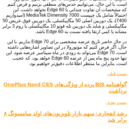
است. با این حال، می‌توانیم حدس‌های منطقی بزنیم و فرض کنیم
که مشخصات آن تفاوت چندانی با Edge 60 نخواهد داشت. این
احتمالاً شامل یک چیپست MediaTek Dimensity 7000 (امیدواریم
7400)، یک دوربین اصلی 50 مگاپیکسلی، یک دوربین فوق عریض 50
مگاپیکسلی و شاید یک دوربین تله فوتو 10 مگاپیکسلی با زوم 3 برابر
مشابه یا کمی ارتقا یافته نسبت به Edge 60 باشد.
در حال حاضر تاریخ عرضه مشخصی برای Edge 70 نداریم. با این
حال، اگر فرض کنیم که موتورولا در این تصاویر اشاره‌هایی داشته
است، Edge 70 می‌تواند به زودی در ماه سپتامبر عرضه شود. این
تنها حدود پنج ماه پس از عرضه Edge 60 خواهد بود، که عجیب
است، بنابراین ما منتظر اطلاعات دقیق‌تر خواهیم بود.
پست قبلی
گواهینامه BIS پرده از ویژگی‌های OnePlus Nord CE5
برداشت
پست بعدی
رشد انفجاری: سهم بازار تلویزیون‌های اولد سامسونگ ۸
برابر شد