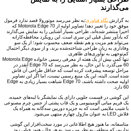
می‌گذارند
به گزارش
نگاه فناوری
:به نظر می‌رسد موتورولا قصد ندارد فرمول
موفق خود را تغییر دهد! تصاویر اولیه از Motorola Edge 70 که
اخیراً منتشر شده‌اند، طراحی بسیار آشنایی را به نمایش می‌گذارند
که یادآور نسل قبلی این سری است. این رویکرد محافظه‌کارانه
می‌تواند هم مزیت و هم نقطه ضعف محسوب شود؛ از یک سو
وفاداری به زبان طراحی شناخته‌شده برند، و از سوی دیگر احتمال
کم‌توجهی به نوآوری‌های ظاهری.
تنها کمی بیش از یک هفته از معرفی رسمی خانواده Motorola Edge
60 می‌گذرد. با این حال، به نظر می‌رسد که Edge 70 آنقدر در
مراحل توسعه پیشرفت کرده است که حداقل طراحی آن فاش
شده است. البته، این یک منبع رسمی نیست، اما اگر این تصاویر
اولیه صحت داشته باشند، Edge 70 شباهت بسیار زیادی به Edge
60 دارد.
این گوشی در قسمت جلویی دارای یک نمایشگر با لبه‌های خمیده،
یک فریم میانی آلومینیومی و یک قاب پشتی از جنس چرم مصنوعی
با شیب ملایمی است که به جزیره دوربین سه‌گانه به همراه یک
فلاش LED به عنوان ماژول چهارم منتهی می‌شود.
متاسفانه، ما هنوز هیچ اطلاعاتی در مورد سخت‌افزار این گوشی
نداریم، که منطقی به نظر می‌رسد. به هر حال، هنوز خیلی زود