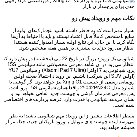
نکات مهم و رویداد پیش رو
بسیار مهم است که به خاطر داشته باشید بنچمارک‌های اولیه از
منابع نامشخص کاملاً قابل اعتماد نیستند و باید با احتیاط به آن‌ها
نگاه کرد. با این حال، این نتایج اولیه بسیار امیدوارکننده هستند!
انتظار می‌رود جزئیات بیشتری در همین هفته مشخص شود.
شیائومی یک رویداد بزرگ در تاریخ 22 می (پنجشنبه) در پیش دارد که
انتظار می‌رود در آن شاهد معرفی محصولاتی مانند شیائومی 15S
پرو، شیائومی پد 7 اولترا (Xiaomi Pad 7 Ultra) و شیائومی YU7
(اولین SUV این شرکت) باشیم. این رویداد احتمالاً صحنه اولین
رونمایی رسمی از چیپست Xring O1 نیز خواهد بود. اگر گوشی با
شماره مدل 25042PN24C واقعاً همان شیائومی 15S پرو باشد،
پس معرفی همزمان گوشی و چیپست جدید اتفاقی نخواهد بود و
نشان می‌دهد شیائومی با قدرت وارد عرصه پردازنده‌های اختصاصی
شده است.
منتظر اطلاعات بیشتر از این رویداد مهم شیائومی باشید! به نظر
می‌رسد آینده چیپست‌های موبایل با ورود بازیکنان جدید، جذاب‌تر از
همیشه خواهد بود.