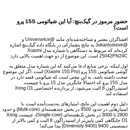
حضور مرموز در گیک‌بنچ: آیا این شیائومی 15S پرو
است؟
افشاگران معتبر و شناخته‌شده‌ای مانند @UniverseIce و
@Jukanlosreve به نتایج بنچمارکی در پایگاه داده گیک‌بنچ اشاره
کرده‌اند که مربوط به دستگاهی با شماره مدل Xiaomi
25042PN24C است. این موضوع از دو جهت اهمیت بالایی دارد:
اول اینکه، برخی منابع ادعا می‌کنند که این شماره مدل متعلق به
گوشی شیائومی 15S پرو (Xiaomi 15S Pro) است. اگر این موضوع
صحت داشته باشد، به این معنی است که شیائومی قصد دارد در
مدل 15S پرو که احتمالاً جایگزین مدل 15 پرو با چیپست
اسنپدراگون 8 الیت می‌شود، از پردازنده اختصاصی Xring O1
استفاده کند.
دلیل دوم اهمیت این نتایج، امتیازهای به‌دست‌آمده است. با
امتیازهایی در حدود 9500 در بخش چندهسته‌ای (Multi-core) و حدود
2800 تا 3000 در بخش تک‌هسته‌ای (Single-core)، چیپست Xring
O1 جایگاهی کمی پایین‌تر از اسنپدراگون 8 الیت و کمی بالاتر از
دیمنسیتی 9400 (Dimensity 9400) پیدا می‌کند!