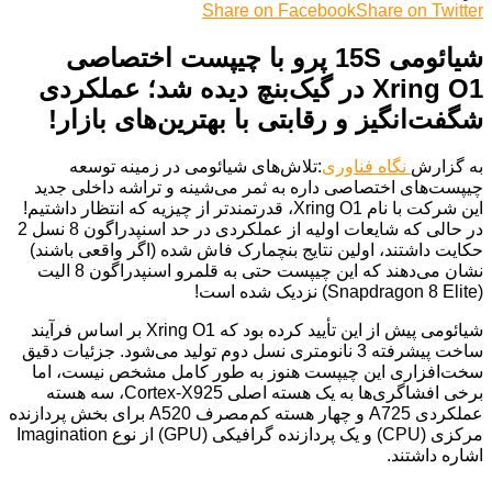
Share on Facebook
Share on Twitter
شیائومی 15S پرو با چیپست اختصاصی
Xring O1 در گیک‌بنچ دیده شد؛ عملکردی
شگفت‌انگیز و رقابتی با بهترین‌های بازار!
به گزارش
نگاه فناوری
:تلاش‌های شیائومی در زمینه توسعه
چیپست‌های اختصاصی داره به ثمر می‌شینه و تراشه داخلی جدید
این شرکت با نام Xring O1، قدرتمندتر از چیزیه که انتظار داشتیم!
در حالی که شایعات اولیه از عملکردی در حد اسنپدراگون 8 نسل 2
حکایت داشتند، اولین نتایج بنچمارک فاش شده (اگر واقعی باشند)
نشان می‌دهند که این چیپست حتی به قلمرو اسنپدراگون 8 الیت
(Snapdragon 8 Elite) نزدیک شده است!
شیائومی پیش از این تأیید کرده بود که Xring O1 بر اساس فرآیند
ساخت پیشرفته 3 نانومتری نسل دوم تولید می‌شود. جزئیات دقیق
سخت‌افزاری این چیپست هنوز به طور کامل مشخص نیست، اما
برخی افشاگری‌ها به یک هسته اصلی Cortex-X925، سه هسته
عملکردی A725 و چهار هسته کم‌مصرف A520 برای بخش پردازنده
مرکزی (CPU) و یک پردازنده گرافیکی (GPU) از نوع Imagination
اشاره داشتند.