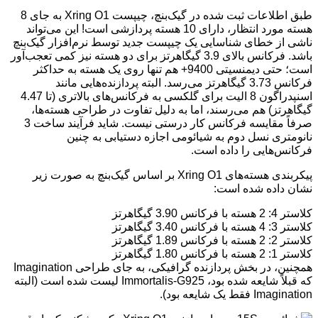
طبق اطلاعات ثبت شده در گیک‌بنچ، چیپست Xring O1 به جای 8
هسته مورد انتظار، دارای 10 هسته پردازشی است! این می‌تواند
ناشی از خطای شناسایی یک چیپست جدید توسط نرم‌افزار گیک‌بنچ
باشد. فرکانس بالای 3.9 گیگاهرتز برای دو هسته نیز کمی تعجب‌آور
است؛ حتی دیمنسیتی 9400+ هم تنها روی یک هسته به حداکثر
فرکانس 3.73 گیگاهرتز می‌رسد. البته پردازنده‌هایی مانند
اسنپدراگون 8 الیت برای گلکسی به فرکانس‌های بالاتری (تا 4.47
گیگاهرتز) هم می‌رسند، اما به دلیل تفاوت در طراحی هسته‌ها،
صرفاً مقایسه فرکانس کار درستی نیست. شاید فرآیند ساخت 3
نانومتری نسل دوم به شیائومی اجازه دستیابی به چنین
فرکانس‌هایی را داده است.
پیکربندی هسته‌های Xring O1 بر اساس گیک‌بنچ به صورت زیر
نشان داده شده است:
کلاستر 4: 2 هسته با فرکانس 3.90 گیگاهرتز
کلاستر 3: 4 هسته با فرکانس 3.40 گیگاهرتز
کلاستر 2: 2 هسته با فرکانس 1.89 گیگاهرتز
کلاستر 1: 2 هسته با فرکانس 1.80 گیگاهرتز
همچنین، در بخش پردازنده گرافیکی، به جای طراحی Imagination
که قبلاً شایعه شده بود، Immortalis-G925 لیست شده است (البته
Imagination فقط یک شایعه بود).