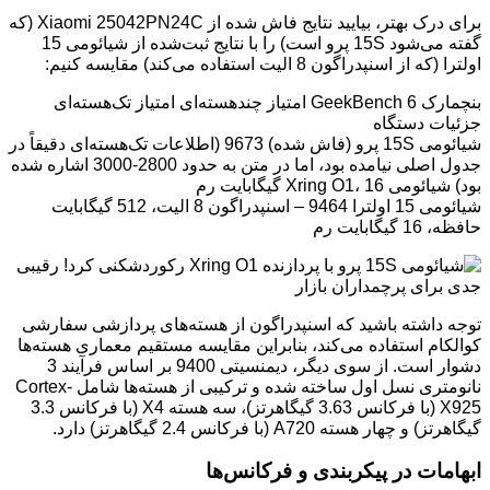
برای درک بهتر، بیایید نتایج فاش شده از Xiaomi 25042PN24C (که
گفته می‌شود 15S پرو است) را با نتایج ثبت‌شده از شیائومی 15
اولترا (که از اسنپدراگون 8 الیت استفاده می‌کند) مقایسه کنیم:
بنچمارک GeekBench 6 امتیاز چندهسته‌ای امتیاز تک‌هسته‌ای
جزئیات دستگاه
شیائومی 15S پرو (فاش شده) 9673 (اطلاعات تک‌هسته‌ای دقیقاً در
جدول اصلی نیامده بود، اما در متن به حدود 2800-3000 اشاره شده
بود) شیائومی Xring O1، 16 گیگابایت رم
شیائومی 15 اولترا 9464 – اسنپدراگون 8 الیت، 512 گیگابایت
حافظه، 16 گیگابایت رم
توجه داشته باشید که اسنپدراگون از هسته‌های پردازشی سفارشی
کوالکام استفاده می‌کند، بنابراین مقایسه مستقیم معماری هسته‌ها
دشوار است. از سوی دیگر، دیمنسیتی 9400 بر اساس فرآیند 3
نانومتری نسل اول ساخته شده و ترکیبی از هسته‌ها شامل Cortex-
X925 (با فرکانس 3.63 گیگاهرتز)، سه هسته X4 (با فرکانس 3.3
گیگاهرتز) و چهار هسته A720 (با فرکانس 2.4 گیگاهرتز) دارد.
ابهامات در پیکربندی و فرکانس‌ها