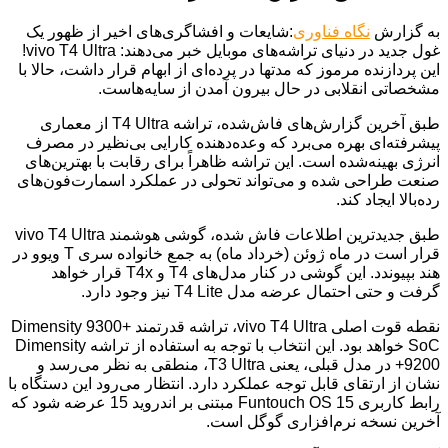
به گزارش
نگاه فناوری
:شایعات و افشاگری‌های اخیر از ظهور یک
غول جدید در دنیای تراشه‌های موبایل خبر می‌دهند: vivo T4 Ultra!
این پردازنده مرموز که مدتها در پرده‌ای از ابهام قرار داشت، حالا با
مشخصاتی انقلابی در حال بیرون آمدن از سایه‌هاست.
طبق آخرین گزارش‌های فاش‌شده، تراشه T4 Ultra از معماری
پیشرفته‌ای بهره می‌برد که وعده‌دهنده کارایی بی‌نظیر در مصرف
انرژی بهینه‌شده است. این تراشه ظاهراً برای رقابت با بهترین‌های
صنعت طراحی شده و می‌تواند تحولی در عملکرد اسمارت‌فون‌های
رده‌بالا ایجاد کند.
طبق جدیدترین اطلاعات فاش شده، گوشی هوشمند vivo T4 Ultra
قرار است در ماه ژوئن (خرداد ماه) به جمع خانواده سری T ویوو در
هند بپیوندد. این گوشی در کنار مدل‌های T4 و T4x قرار خواهد
گرفت و حتی احتمال عرضه مدل T4 Lite نیز وجود دارد.
نقطه قوت اصلی vivo T4 Ultra، تراشه قدرتمند Dimensity 9300+
SoC خواهد بود. این انتخاب با توجه به استفاده از تراشه Dimensity
9200+ در مدل قبلی، یعنی T3 Ultra، منطقی به نظر می‌رسد و
نشان از ارتقای قابل توجه عملکرد دارد. انتظار می‌رود این دستگاه با
رابط کاربری Funtouch OS 15 مبتنی بر اندروید 15 عرضه شود که
آخرین نسخه نرم‌افزاری گوگل است.