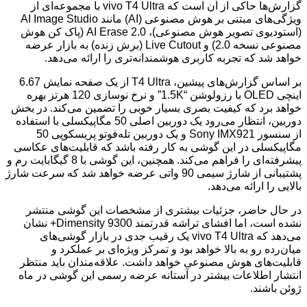
گزارش‌ها حاکی از آن است که vivo T4 Ultra با مجموعه‌ای از
ویژگی‌های مبتنی بر هوش مصنوعی (AI) مانند AI Image Studio
(استودیوی تصویر هوش مصنوعی)، AI Erase 2.0 (پاک کن هوش
مصنوعی نسخه 2.0) و Live Cutout (برش زنده) به بازار عرضه
خواهد شد که تجربه کاربری هوشمندانه‌تری را ارائه می‌دهد.
بر اساس گزارش‌های پیشین، T4 Ultra از یک صفحه نمایش 6.67
اینچی OLED با رزولوشن “1.5K” و نرخ نوسازی 120 هرتز بهره
خواهد برد که کیفیت بصری بسیار خوبی را تضمین می‌کند. در بخش
دوربین، انتظار می‌رود یک دوربین اصلی 50 مگاپیکسلی با استفاده
از سنسور Sony IMX921 و یک دوربین تله‌فوتو پریسکوپی 50
مگاپیکسلی در این گوشی به کار رفته باشد که قابلیت‌های عکاسی
پیشرفته‌ای را فراهم می‌کند. همچنین، این گوشی با 8 گیگابایت رم و
پشتیبانی از شارژ سیمی 90 واتی عرضه خواهد شد که سرعت شارژ
بالایی را ارائه می‌دهد.
در حال حاضر، جزئیات بیشتری از مشخصات این گوشی منتشر
نشده است، اما افشای تراشه قدرتمند Dimensity 9300+ نشان
می‌دهد که vivo T4 Ultra یک رقیب جدی در بازار گوشی‌های
میان‌رده رو به بالا خواهد بود و تمرکز ویژه‌ای بر عملکرد و
قابلیت‌های هوش مصنوعی خواهد داشت. علاقه‌مندان باید منتظر
انتشار اطلاعات بیشتر در آستانه عرضه رسمی این گوشی در ماه
ژوئن باشند.