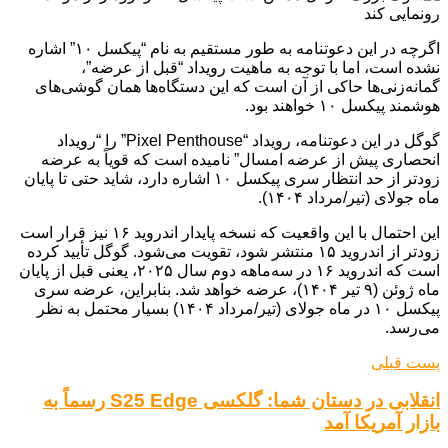
اگرچه در این دعوتنامه به طور مستقیم به نام “پیکسل ۱۰” اشاره
نشده است، اما با توجه به ماهیت رویداد “قبل از عرضه”،
گمانه‌زنی‌ها حاکی از آن است که این دستگاه‌ها همان گوشی‌های
هوشمند پیکسل ۱۰ خواهند بود.
گوگل در این دعوتنامه، رویداد “Pixel Penthouse” را “رویداد
انحصاری پیش از عرضه امسال” نامیده است که قویاً به عرضه
زودتر از حد انتظار سری پیکسل ۱۰ اشاره دارد، شاید حتی تا پایان
ماه جولای (تیر/مرداد ۱۴۰۴).
این احتمال با این واقعیت که نسخه پایدار اندروید ۱۶ نیز قرار است
زودتر از اندروید ۱۵ منتشر شود، تقویت می‌شود. گوگل تأیید کرده
است که اندروید ۱۶ در سه‌ماهه دوم سال ۲۰۲۵، یعنی قبل از پایان
ماه ژوئن (۹ تیر ۱۴۰۴)، عرضه خواهد شد. بنابراین، عرضه سری
پیکسل ۱۰ در ماه جولای (تیر/مرداد ۱۴۰۴) بسیار محتمل به نظر
می‌رسد.
پست قبلی
انقلابی در دستان شما: گلکسی S25 Edge رسماً به
بازار آمریکا آمد