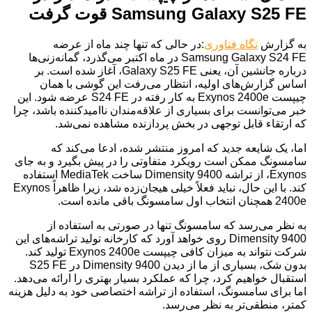
Samsung Galaxy S25 FE قوت گرفت
به گزارش
نگاه فناوری
:در حالی که تنها چند ماه از عرضه
Samsung Galaxy S24 FE در ماه اکتبر می‌گذرد، گمانه‌زنی‌ها
درباره جانشین آن، یعنی Galaxy S25 FE، آغاز شده است. بر
اساس گزارش‌های اولیه، انتظار می‌رفت این گوشی با همان
چیپست Exynos 2400e به کار رفته در S24 FE عرضه شود. این
خبر می‌توانست برای بسیاری از علاقه‌مندان ناامیدکننده باشد، چرا
که ارتقاء قابل توجهی در بخش پردازنده مشاهده نمی‌شد.
اما، یک شایعه جدید که امروز منتشر شده، ادعا می‌کند که
سامسونگ ممکن است رویکرد متفاوتی را در پیش بگیرد و به جای
Exynos، از تراشه Dimensity 9400 ساخت MediaTek استفاده
کند. با این حال، نباید فعلاً خیلی هیجان‌زده شد، زیرا ظاهراً Exynos
2400e همچنان انتخاب اول سامسونگ باقی مانده است.
به نظر می‌رسد که سامسونگ تنها در صورتی به استفاده از
Dimensity 9400 روی خواهد آورد که کارخانه تولید تراشه‌های این
شرکت نتواند به میزان کافی چیپست Exynos 2400e تولید کند.
بدون شک، بسیاری از ما از دیدن Dimensity 9400 در S25 FE
استقبال خواهیم کرد، چرا که عملکرد بسیار بهتری را ارائه می‌دهد.
اما برای سامسونگ، استفاده از تراشه اختصاصی خود به دلیل هزینه
کمتر، منطقی‌تر به نظر می‌رسد.