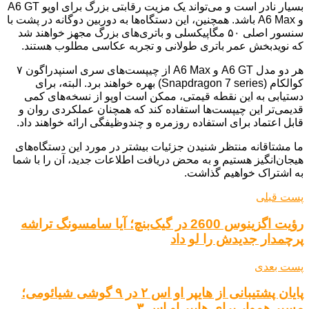
بسیار نادر است و می‌تواند یک مزیت رقابتی بزرگ برای اوپو A6 GT
و A6 Max باشد. همچنین، این دستگاه‌ها به دوربین دوگانه در پشت با
سنسور اصلی ۵۰ مگاپیکسلی و باتری‌های بزرگ مجهز خواهند شد
که نویدبخش عمر باتری طولانی و تجربه عکاسی مطلوب هستند.
هر دو مدل A6 GT و A6 Max از چیپست‌های سری اسنپدراگون ۷
کوالکام (Snapdragon 7 series) بهره خواهند برد. البته، برای
دستیابی به این نقطه قیمتی، ممکن است اوپو از نسخه‌های کمی
قدیمی‌تر این چیپست‌ها استفاده کند که همچنان عملکردی روان و
قابل اعتماد برای استفاده روزمره و چندوظیفگی ارائه خواهند داد.
ما مشتاقانه منتظر شنیدن جزئیات بیشتر در مورد این دستگاه‌های
هیجان‌انگیز هستیم و به محض دریافت اطلاعات جدید، آن را با شما
به اشتراک خواهیم گذاشت.
پست قبلی
رؤیت اگزینوس 2600 در گیک‌بنچ؛ آیا سامسونگ تراشه
پرچمدار جدیدش را لو داد
پست بعدی
پایان پشتیبانی از هایپر او اس ۲ در ۹ گوشی شیائومی؛
مسیر هموار برای هایپر او اس ۳