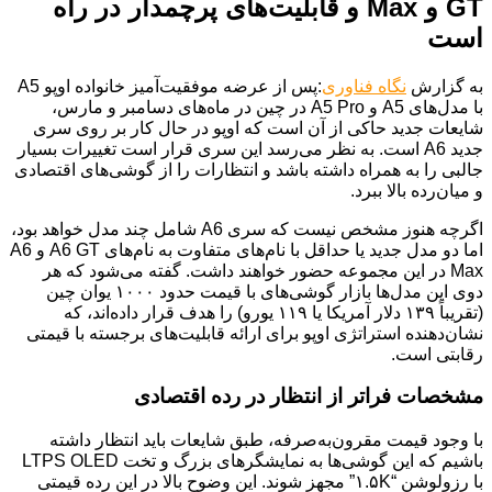
GT و Max و قابلیت‌های پرچمدار در راه
است
به گزارش
نگاه فناوری
:پس از عرضه موفقیت‌آمیز خانواده اوپو A5
با مدل‌های A5 و A5 Pro در چین در ماه‌های دسامبر و مارس،
شایعات جدید حاکی از آن است که اوپو در حال کار بر روی سری
جدید A6 است. به نظر می‌رسد این سری قرار است تغییرات بسیار
جالبی را به همراه داشته باشد و انتظارات را از گوشی‌های اقتصادی
و میان‌رده بالا ببرد.
اگرچه هنوز مشخص نیست که سری A6 شامل چند مدل خواهد بود،
اما دو مدل جدید یا حداقل با نام‌های متفاوت به نام‌های A6 GT و A6
Max در این مجموعه حضور خواهند داشت. گفته می‌شود که هر
دوی این مدل‌ها بازار گوشی‌های با قیمت حدود ۱۰۰۰ یوان چین
(تقریباً ۱۳۹ دلار آمریکا یا ۱۱۹ یورو) را هدف قرار داده‌اند، که
نشان‌دهنده استراتژی اوپو برای ارائه قابلیت‌های برجسته با قیمتی
رقابتی است.
مشخصات فراتر از انتظار در رده اقتصادی
با وجود قیمت مقرون‌به‌صرفه، طبق شایعات باید انتظار داشته
باشیم که این گوشی‌ها به نمایشگرهای بزرگ و تخت LTPS OLED
با رزولوشن “۱.۵K” مجهز شوند. این وضوح بالا در این رده قیمتی