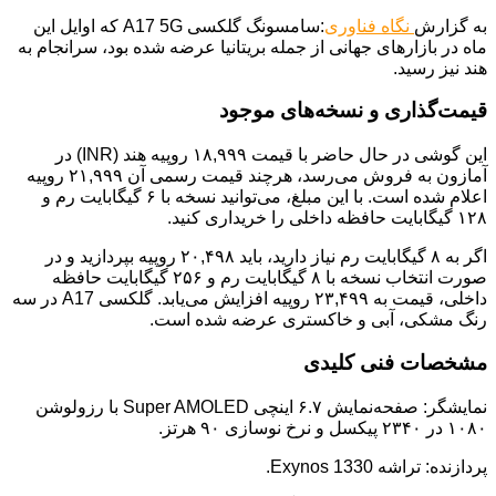
به گزارش
نگاه فناوری
:سامسونگ گلکسی A17 5G که اوایل این
ماه در بازارهای جهانی از جمله بریتانیا عرضه شده بود، سرانجام به
هند نیز رسید.
قیمت‌گذاری و نسخه‌های موجود
این گوشی در حال حاضر با قیمت ۱۸,۹۹۹ روپیه هند (INR) در
آمازون به فروش می‌رسد، هرچند قیمت رسمی آن ۲۱,۹۹۹ روپیه
اعلام شده است. با این مبلغ، می‌توانید نسخه با ۶ گیگابایت رم و
۱۲۸ گیگابایت حافظه داخلی را خریداری کنید.
اگر به ۸ گیگابایت رم نیاز دارید، باید ۲۰,۴۹۸ روپیه بپردازید و در
صورت انتخاب نسخه با ۸ گیگابایت رم و ۲۵۶ گیگابایت حافظه
داخلی، قیمت به ۲۳,۴۹۹ روپیه افزایش می‌یابد. گلکسی A17 در سه
رنگ مشکی، آبی و خاکستری عرضه شده است.
مشخصات فنی کلیدی
نمایشگر: صفحه‌نمایش ۶.۷ اینچی Super AMOLED با رزولوشن
۱۰۸۰ در ۲۳۴۰ پیکسل و نرخ نوسازی ۹۰ هرتز.
پردازنده: تراشه Exynos 1330.