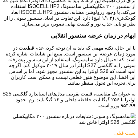
برای درک اهمیت این ارتقاء، باید به گلکسی S25 اولترا نگاه کنیم که
از سنسور ۲۰۰ مگاپیکسلی سامسونگ ISOCELL HP2 استفاده
می‌کند. با وجود رزولوشن مشابه، سنسور ISOCELL HP2 ابعاد
کوچک‌تری (۱/۱.۳ اینچ) دارد. این تفاوت در ابعاد، سنسور سونی را از
نظر توانایی جذب نور و کیفیت نهایی تصویر، برتر می‌سازد.
ابهام در زمان عرضه سنسور انقلابی
با این حال، نکته مهمی که باید به آن توجه کرد، عدم قطعیت در
مورد زمان عرضه این سنسور است. منبع این شایعات اشاره کرده
است که احتمال دارد سامسونگ، استفاده از این سنسور پیشرفته
سونی را به گلکسی S27 اولترا در سال ۲۰۲۷ موکول کند. اگرچه
امید است که S26 اولترا به این سنسور مجهز شود، اما بر اساس
این افشا، این موضوع هنوز قطعی نیست و ممکن است کاربران
برای تجربه این تحول منتظر بمانند.
به عنوان یک مقایسه، قیمت تقریبی مدل‌های استاندارد گلکسی S25
اولترا با ۲۵۶ گیگابایت حافظه داخلی و ۱۲ گیگابایت رم، حدود
۹۵۴.۹۹ یورو است.
پست قبلی