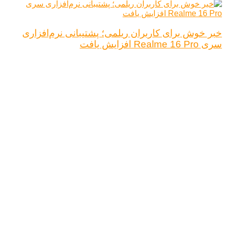
خبر خوش برای کاربران ریلمی؛ پشتیبانی نرم‌افزاری
سری Realme 16 Pro افزایش یافت
درباره ما
تبلیغات
قوانین و مقررات
تماس با ما
کلیه حقوق محفوظ است.
نتیجه ای وجود ندارد
مشاهده همه نتیجه ها
خانه
اخبار فناوری
اخبار خودرو
علم و دانش
اقتصاد دیجیتال
کلیه حقوق محفوظ است.