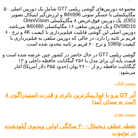
مجموعه دوربین‌های گوشی ریلمی GT7 شامل یک دوربین اصلی ۵۰
مگاپیکسلی با حسگر سونی IMX896 و لرزش‌گیر اپتیکال تصویر
(OIS)، یک دوربین فوق‌عریض ۸ مگاپیکسلی OmniVision
OV08D10 و یک دوربین سلفی ۱۶ مگاپیکسلی IMX480 می‌باشد.
دوربین اصلی این گوشی قابلیت فیلم‌برداری با کیفیت 4K و نرخ ۶۰
فریم بر ثانیه را دارد، در حالی که دوربین سلفی به فیلم‌برداری با
کیفیت 1080p و نرخ ۶۰ فریم بر ثانیه محدود شده است.
گوشی ریلمی GT7 در حال حاضر در کشور چین عرضه شده است و
قیمت پایه آن برای مدل با ۲۵۶ گیگابایت حافظه داخلی و ۱۲
گیگابایت حافظه رم از ۲۶۰۰ یوان (حدود ۳۵۵ دلار آمریکا) آغاز
می‌شود.
پست قبلی
آنر GT پرو با غول‌پیکرترین باتری و قدرت اسنپدراگون ۸
الیت به میدان آمد!
پست بعدی
نقطه عطف دیجیتال: ۲۰ سالگی اولین ویدیوی آپلودشده
در یوتیوب