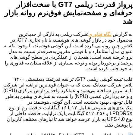
پرواز قدرت: ریلمی GT7 با سخت‌افزار
حرفه‌ای و صفحه‌نمایش فوق‌نرم روانه بازار
شد
به گزارش
نگاه فناوری
:شرکت ریلمی به تازگی از جدیدترین
محصول خود در بازار گوشی‌های هوشمند، با نام تجاری GT7، در
کشور چین رونمایی کرده است. این گوشی هوشمند، با وجود آنکه به
عنوان مدل استاندارد و با قیمتی مقرون‌به‌صرفه‌تر نسبت به مدل
پرو عرضه شده است، همچنان از عملکردی در سطح گوشی‌های
پرچمدار برخوردار بوده و توجه بسیاری از علاقه‌مندان به فناوری را
به خود جلب کرده است.
قلب تپنده گوشی ریلمی GT7، تراشه قدرتمند دیمنسیتی ۹۴۰۰
پلاس شرکت مدیاتک است که به عنوان قوی‌ترین تراشه این شرکت
تا به امروز شناخته می‌شود و عملکرد واحد پردازش مرکزی (CPU)
و واحد پردازش عصبی (NPU) را نسبت به نسل‌های پیشین به طور
قابل توجهی بهبود بخشیده است. این گوشی هوشمند در
پیکربندی‌های متنوعی شامل ۱۲ یا ۱۶ گیگابایت حافظه رم از نوع
LPDDR5X و ۲۵۶، ۵۱۲ گیگابایت یا یک ترابایت حافظه داخلی از
نوع UFS 4.0 به بازار عرضه خواهد شد تا نیازهای مختلف کاربران
را پوشش دهد.