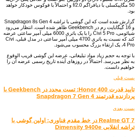
50 مگاپیکسلی با دیافراگم f/2.0 و احتمالاً با فوکوس خودکار خواهد
بود.
گزارش شده است که این گوشی با تراشه Snapdragon 8s Gen 4
و 16 گیگابایت رم در Geekbench ظاهر شده است. انتظار می‌رود
شیائومی، Civi 5 Pro را با یک باتری 6000 میلی آمپر ساعتی عرضه
کند که نسبت به باتری 4700 میلی آمپر ساعتی در مدل قبلی، Civi
4 Pro، یک ارتقاء بزرگ محسوب می‌شود.
با توجه به حجم زیاد مواد تبلیغاتی، عرضه این گوشی قریب الوقوع
به نظر می‌رسد. احتمالاً در روزهای آینده تاریخ رسمی عرضه آن را
خواهیم دانست.
پست قبلی
تایید قدرت Honor 400: تست مجدد در Geekbench با
پردازنده قدرتمند Snapdragon 7 Gen 4
پست بعدی
Realme GT 7 در خط مقدم فناوری: اولین گوشی با
تراشه انقلابی Dimensity 9400e