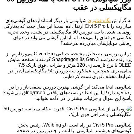
مگاپیکسلی در عقب
به گزارش
نگاه فناوری
:شیائومی بار دیگر استانداردهای گوشی‌های
میان‌رده را با Civi 5 Pro ارتقا داده است! این مدل جدید که به‌تازگی
رونمایی شده، با سه دوربین 50 مگاپیکسلی در پشت، وعده تجربه
عکاسی حرفه‌ای را می‌دهد. اما آیا این گوشی می‌تواند در دنیای
رقابتی موبایل‌های میان‌رده بدرخشد؟
در این بررسی، به تحلیل مشخصات فنی Civi 5 Pro می‌پردازیم: از
پردازنده قدرتمند Snapdragon 8s Gen 3 گرفته تا صفحه نمایش
OLED با نرخ تازه‌سازی 120 هرتز و طراحی فوق باریک 7.5
میلی‌متری. همچنین، عملکرد سه دوربین 50 مگاپیکسلی آن را در
شرایط مختلف نوری تست کرده‌ایم.
شیائومی ادعا می‌کند این گوشی بهترین دوربین سلفی بازار را در
رده خود دارد! آیا این ادعا در تست‌های واقعی подтверاق می‌شود؟
پاسخ این سوال و جزئیات بیشتر را در ادامه بخوانید.
شیائومی Civi 5 Pro در راه است. لو Weibing، رئیس بخش
گوشی‌های هوشمند شیائومی، با انتشار چندین تیزر در صفحه