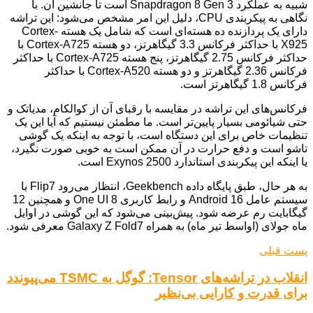
شبیه به عملکرد Snapdragon 8 Gen 3 است تا جانشین آن. با
نگاهی به پیکربندی CPU، دلیل این امر مشخص می‌شود: این تراشه
دارای یک پردازنده ده هسته‌ای است که شامل یک هسته Cortex-
X925 با حداکثر فرکانس 3.3 گیگاهرتز، دو هسته Cortex-A725 با
حداکثر فرکانس 2.75 گیگاهرتز، پنج هسته Cortex-A725 با حداکثر
فرکانس 2.36 گیگاهرتز و دو هسته Cortex-A520 با حداکثر
فرکانس 1.8 گیگاهرتز است.
فرکانس‌های این تراشه در مقایسه با رقبای آن از کوالکام، مدیاتک و
حتی شیائومی بسیار پایین‌تر است. ما مطمئن نیستیم که آیا این یک
تنظیمات خاص برای این دستگاه است، با توجه به اینکه یک گوشی
تاشو است و دفع حرارت در آن ممکن است به خوبی صورت نگیرد،
یا اینکه این پیکربندی استاندارد Exynos 2500 است.
به هر حال، طبق پایگاه داده Geekbench، انتظار می‌رود Flip7 با
سیستم عامل Android 16 و رابط کاربری One UI 8 و همچنین 12
گیگابایت رم عرضه شود. پیش‌بینی می‌شود که این گوشی در اوایل
ماه جولای (اواسط تیر ماه) به همراه Galaxy Z Fold7 معرفی شود.
پست قبلی
انقلاب در تراشه‌های Tensor: گوگل به TSMC می‌پیوندد
برای قدرت و کارایی بی‌نظیر