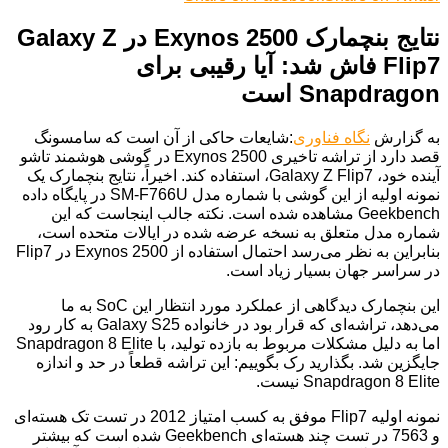
نتایج بنچمارک Exynos 2500 در Galaxy Z
Flip7 فاش شد: آیا رقیبی برای
Snapdragon است
به گزارش
نگاه فناوری
:شایعات حاکی از آن است که سامسونگ
قصد دارد از تراشه تاخیری Exynos 2500 در گوشی هوشمند تاشو
آینده خود، Galaxy Z Flip7، استفاده کند. اخیراً، نتایج بنچمارک یک
نمونه اولیه از این گوشی با شماره مدل SM-F766U در پایگاه داده
Geekbench مشاهده شده است. نکته جالب اینجاست که این
شماره مدل متعلق به نسخه عرضه شده در ایالات متحده است،
بنابراین به نظر می‌رسد احتمال استفاده از Exynos 2500 در Flip7
در سراسر جهان بسیار زیاد است.
این بنچمارک دیدگاهی از عملکرد مورد انتظار این SoC به ما
می‌دهد، تراشه‌ای که قرار بود در خانواده Galaxy S25 به کار رود
اما به دلیل مشکلات مربوط به بازده تولید، با Snapdragon 8 Elite
جایگزین شد. بگذارید رک بگوییم: این تراشه قطعاً در حد و اندازه
Snapdragon 8 Elite نیست.
نمونه اولیه Flip7 موفق به کسب امتیاز 2012 در تست تک هسته‌ای
و 7563 در تست چند هسته‌ای Geekbench شده است که بیشتر