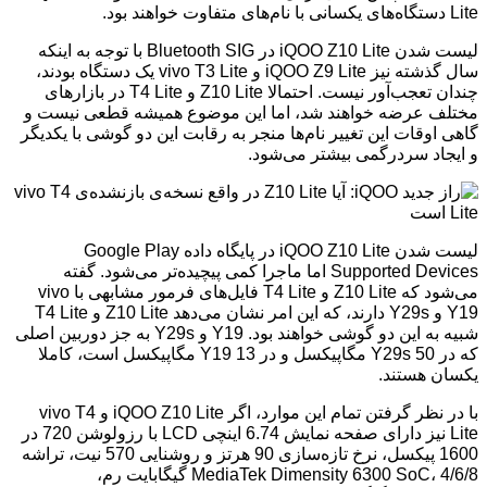
Lite دستگاه‌های یکسانی با نام‌های متفاوت خواهند بود.
لیست شدن iQOO Z10 Lite در Bluetooth SIG با توجه به اینکه
سال گذشته نیز iQOO Z9 Lite و vivo T3 Lite یک دستگاه بودند،
چندان تعجب‌آور نیست. احتمالا Z10 Lite و T4 Lite در بازارهای
مختلف عرضه خواهند شد، اما این موضوع همیشه قطعی نیست و
گاهی اوقات این تغییر نام‌ها منجر به رقابت این دو گوشی با یکدیگر
و ایجاد سردرگمی بیشتر می‌شود.
لیست شدن iQOO Z10 Lite در پایگاه داده Google Play
Supported Devices اما ماجرا کمی پیچیده‌تر می‌شود. گفته
می‌شود که Z10 Lite و T4 Lite فایل‌های فرمور مشابهی با vivo
Y19 و Y29s دارند، که این امر نشان می‌دهد Z10 Lite و T4 Lite
شبیه به این دو گوشی خواهند بود. Y19 و Y29s به جز دوربین اصلی
که در Y29s 50 مگاپیکسل و در Y19 13 مگاپیکسل است، کاملا
یکسان هستند.
با در نظر گرفتن تمام این موارد، اگر iQOO Z10 Lite و vivo T4
Lite نیز دارای صفحه نمایش 6.74 اینچی LCD با رزولوشن 720 در
1600 پیکسل، نرخ تازه‌سازی 90 هرتز و روشنایی 570 نیت، تراشه
MediaTek Dimensity 6300 SoC، 4/6/8 گیگابایت رم،