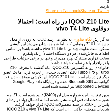
0
بازدید
Share on Facebook
Share on Twitter
iQOO Z10 Lite در راه است؛ احتمالا
دوقلوی vivo T4 Lite
به گزارش
نگاه فناوری
:به نظر می‌رسد iQOO به زودی از مدل
جدید Z10 Lite رونمایی کند، اما شواهد نشان می‌دهد این گوشی
ممکن است تفاوت چندانی با vivo T4 Lite نداشته باشد! بر اساس
اطلاعات فاش‌شده، هر دو دستگاه احتمالاً از یک پلتفرم
سخت‌افزاری مشترک بهره می‌برند و تنها در برخی جزئیات طراحی
یا نرم‌افزار با هم تفاوت خواهند داشت.
خانواده‌ی رو به گسترش iQOO Z10 ماه گذشته با معرفی Z10
Turbo و Z10 Turbo Pro اعضای جدیدی را تجربه کرد، اما یک عضو
دیگر نیز در راه است: iQOO Z10 Lite. این گوشی موفق به دریافت
گواهینامه Bluetooth SIG شده و در پایگاه داده Google Play
Supported Devices نیز لیست شده است.
بدین ترتیب، نام و شماره مدل آن (I2409) تایید شده است. اگرچه
هنوز مشخصات فنی آن منتشر نشده، اما به احتمال زیاد در رده‌ای
پایین‌تر از Z10x در سبد محصولات iQOO قرار خواهد گرفت.
شایعات همچنین حاکی از آن است که vivo T4 Lite و iQOO Z10