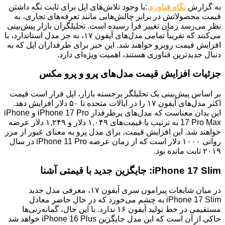
به گزارش
نگاه فناوری
:با وجود تلاش‌های اپل برای ثابت نگه داشتن
قیمت محصولاتش در برابر چالش‌هایی مانند تعرفه‌های تجاری، به
نظر می‌رسد زمان تغییر فرا رسیده است. تحلیلگران بازار پیش‌بینی
می‌کنند که تقریباً تمامی مدل‌های آیفون ۱۷، به جز مدل استاندارد، با
افزایش قیمت روبرو خواهند شد. این خبر برای طرفداران اپل که به
دنبال جدیدترین فناوری هستند، اهمیت ویژه‌ای دارد.
جزئیات افزایش قیمت مدل‌های پرو و پرو مکس
بر اساس پیش‌بینی یک تحلیلگر برجسته بازار، اپل قرار است قیمت
اکثر مدل‌های آیفون ۱۷ را در ایالات متحده تا ۵۰ دلار افزایش دهد.
این بدان معناست که مدل‌های پرطرفدار iPhone 17 Pro و iPhone
17 Pro Max به ترتیب با قیمت‌های ۱,۰۴۹ دلار و ۱,۲۴۹ دلار عرضه
خواهند شد. این افزایش قیمت، برای مدل پرو به معنای عبور از مرز
روانی ۱۰۰۰ دلار است که از زمان عرضه iPhone 11 Pro در سال
۲۰۱۹ ثابت مانده بود.
iPhone 17 Slim: جایگزین جدید با قیمتی آشنا
در میان شایعات پیرامون سری آیفون ۱۷، معرفی مدل جدید
iPhone 17 Slim به چشم می‌خورد که در حال حاضر معادل
مستقیمی در خط تولید آیفون ۱۶ ندارد. با این حال، گمانه‌زنی‌ها
حاکی از آن است که این مدل جایگزین iPhone 16 Plus خواهد شد