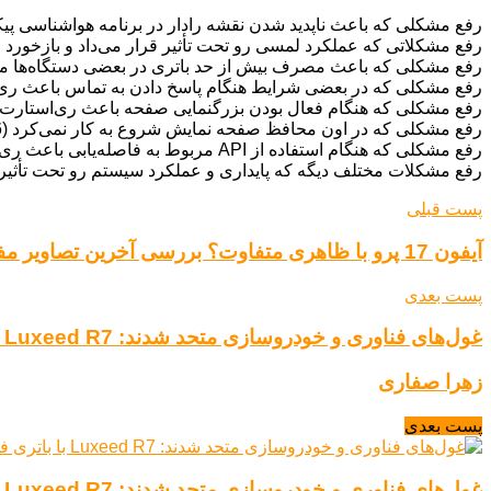
رفع مشکلی که باعث ناپدید شدن نقشه رادار در برنامه هواشناسی پیکسل می‌شد. (89
رفع مشکلاتی که عملکرد لمسی رو تحت تأثیر قرار می‌داد و بازخورد رو به تأخیر می‌انداخت (4
رفع مشکلی که باعث مصرف بیش از حد باتری در بعضی دستگاه‌ها می‌شد (# 395519809
رفع مشکلی که در بعضی شرایط هنگام پاسخ دادن به تماس باعث ری‌استارت شدن 
رفع مشکلی که هنگام فعال بودن بزرگنمایی صفحه باعث ری‌استارت شدن می‌شد (740
رفع مشکلی که در اون محافظ صفحه نمایش شروع به کار نمی‌کرد (Issue # 398963286)
رفع مشکلی که هنگام استفاده از API مربوط به فاصله‌یابی باعث ری‌استارت شدن گوشی می‌شد (Issue # 406577030)
رفع مشکلات مختلف دیگه که پایداری و عملکرد سیستم رو تحت تأثیر ق
پست قبلی
آیفون 17 پرو با ظاهری متفاوت؟ بررسی آخرین تصاویر مفهومی و شایعات
پست بعدی
غول‌های فناوری و خودروسازی متحد شدند: Luxeed R7 با باتری فوق‌العاده به بازار می‌آید!
زهرا صفاری
پست بعدی
غول‌های فناوری و خودروسازی متحد شدند: Luxeed R7 با باتری فوق‌العاده به بازار می‌آید!