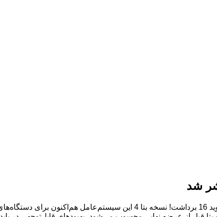
:گوگل گام دیگری به سوی عرضه رسمی اندروید 16 برداشت! نسخه بتا 4 
ه بتا قبل از عرضه نهایی محسوب می‌شود، بهبودهای قابل‌توجهی در پای