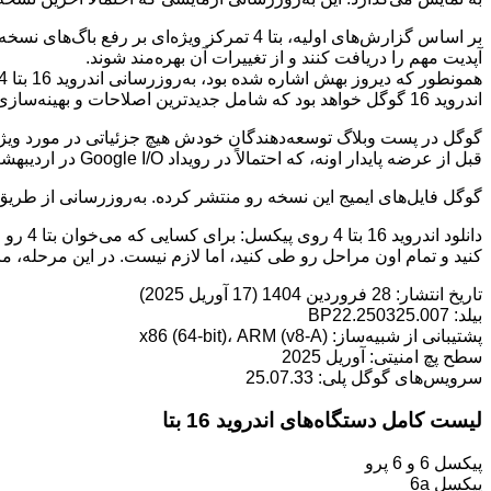
بر اساس گزارش‌های اولیه، بتا 4 تمرکز ویژه
آپدیت مهم را دریافت کنند و از تغییرات آن بهره‌مند شوند.
اندروید 16 گوگل خواهد بود که شامل جدیدترین اصلاحات و بهینه‌سازی‌هاست و همچنین این بتا رو برای دستگاه‌های بیشتری در دسترس قرار می‌ده.
قبل از عرضه پایدار اونه، که احتمالاً در رویداد Google I/O در اردیبهشت ماه اتفاق می‌افته.
گوگل فایل‌های ایمیج این نسخه رو منتشر کرده. به‌روزرسانی از طریق OTA (Over-The-Air) با بیلد BP22.250325.007 شروع شد
دانلود
کنید و تمام اون مراحل رو طی کنید، اما لازم نیست. در این مرحله، ما خیلی توی برنامه بتای اندروید 16 پی
تاریخ انتشار: 28 فروردین 1404 (17 آوریل 2025)
بیلد: BP22.250325.007
پشتیبانی از شبیه‌ساز: x86 (64-bit)، ARM (v8-A)
سطح پچ امنیتی: آوریل 2025
سرویس‌های گوگل پلی: 25.07.33
لیست کامل دستگاه‌های اندروید 16 بتا
پیکسل 6 و 6 پرو
پیکسل 6a