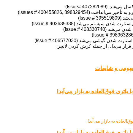
Issue# 4072820)
Issues # 400455826, 39882945)
Issue )
سیستم می‌شد (Issue # 402639338)
Issue # 408330)
رار می‌داد، از جمله کرش کردن لانچر.