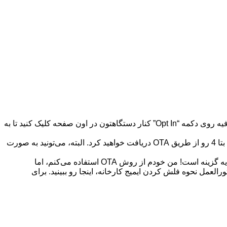
آسان‌ترین راه: اگه یکی از این دستگاه‌ها رو دارید، آسون‌ترین راه برای دریافت اندروید 16 بتا 4 ثبت‌نام در برنامه بتای اندروید (اینجا) هست. کافیه روی دکمه “Opt In” کنار دستگاهتون در اون صفحه کلیک کنید تا به
اگه از قبل روی نسخه بتای اندروید 16 هستید: اگه از قبل از یکی از نسخه‌های بتای اندروید 16 استفاده می‌کنید، گوگل می‌گه که به‌روزرسانی بتا 4 رو از طریق OTA دریافت خواهید کرد. البته، می‌تونید به صورت
فلش کردن ایمیج: می‌خواید با فلش کردن ایمیج کارخانه یا فایل OTA از طریق adb با سریع‌ترین روش ممکن به‌روزرسانی کنید؟ این همیشه یه گزینه است! من خودم از روش OTA استفاده می‌کنم، اما
کارخانه اندروید 16 بتا 4 رو اینجا و فایل‌های OTA رو اینجا پیدا کنید. برای دستورالعمل نحوه فلش کردن ایمیج کارخانه، اینجا رو ببینید. برای