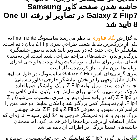
حاشیه شدن صفحه کاور Samsung
Galaxy Z Flip7 در تصاویر لو رفته One UI
8 تایید شد
به گزارش
نگاه فناوری
:به نظر می‌رسد سامسونگ finalmente به
یکی از بزرگ‌ترین نقاط ضعف طراحی سری Z Flip پایان داده است.
نمایشگر خارجی جدید که در تصاویر تأیید شده، به‌طور چشمگیری
بزرگ‌تر و بدون حاشیه‌های مزاحم طراحی شده است. این به‌معنای
فضای بیشتر برای تعامل با نوتیفیکیشن‌ها، ویجت‌ها و حتی اجرای
برنامه‌ها بدون نیاز به باز کردن دستگاه است.
سری گوشی‌های تاشو Galaxy Z Flip سامسونگ، در طول سال‌ها،
تکامل قابل توجهی را در بخش نمایشگر خارجی (کاور دیسپلی)
تجربه کرده است. مدل اولیه Z Flip از یک نمایشگر فوق‌العاده
کوچک بهره می‌برد که تنها برای نمایش چند آیکون اعلان کافی بود.
در Z Flip3 (که در واقع نسل دوم این سری محسوب می‌شود) و Z
Flip4، این نمایشگر کمی بزرگتر شد و امکان نمایش دو خط متن را
فراهم کرد. سپس، با معرفی Z Flip5 و Z Flip6، شاهد جهشی
بزرگ بودیم و اندازه نمایشگر خارجی به 3.4 اینچ رسید – اندازه‌ای که
امکان استفاده از برخی برنامه‌ها را فراهم می‌کرد، اما همچنان
حاشیه‌های نسبتاً بزرگی در اطراف آن دیده می‌شد.